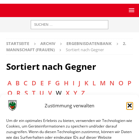
STARTSEITE
ARCHIV
ERGEBNISDATENBANK
2.
MANNSCHAFT (FRAUEN)
Sortiert nach Gegner
Sortiert nach Gegner
A
B
C
D
E
F
G
H
I
J
K
L
M
N
O
P
Q
R
S
T
U
V
W
X
Y
Z
Zustimmung verwalten
Gegner
Link
TG Westhofen (F)
Spiele auflisten
Um dir ein optimales Erlebnis zu bieten, verwenden wir Technologien wie
Cookies, um Geräteinformationen zu speichern und/oder darauf
ASV Winnweiler (F)
Spiele auflisten
zuzugreifen. Wenn du diesen Technologien zustimmst, können wir Daten
wie das Surfverhalten oder eindeutige IDs auf dieser Website