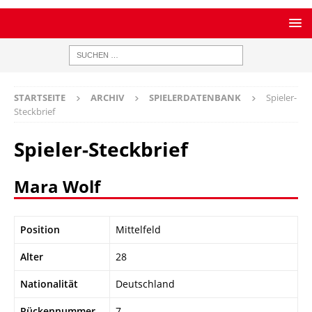
STARTSEITE
ARCHIV
SPIELERDATENBANK
Spieler-
Steckbrief
Spieler-Steckbrief
Mara Wolf
Position
Mittelfeld
Alter
28
Nationalität
Deutschland
Rückennummer
7