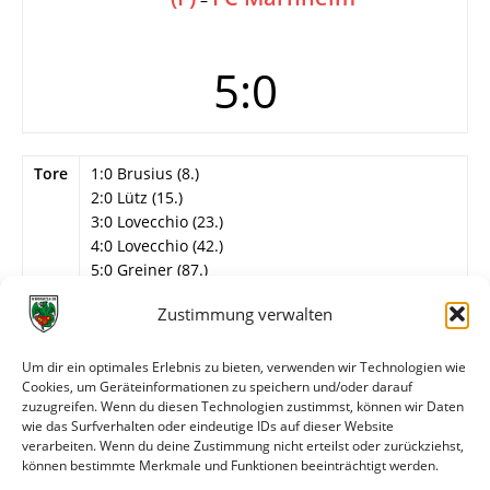
5:0
Tore
1:0 Brusius (8.)
2:0 Lütz (15.)
3:0 Lovecchio (23.)
4:0 Lovecchio (42.)
5:0 Greiner (87.)
Info
26. (letzter) Spieltag
Zustimmung verwalten
Wormatia Worms
Um dir ein optimales Erlebnis zu bieten, verwenden wir Technologien wie
Bätz – Stock, Linßen, Schmitt, Diesperger, Boba,
Cookies, um Geräteinformationen zu speichern und/oder darauf
Greiner (89. Barber), Brötz (46. Stiebing),
zuzugreifen. Wenn du diesen Technologien zustimmst, können wir Daten
Lovecchio (84. Rostami), Brusius, Lütz.
wie das Surfverhalten oder eindeutige IDs auf dieser Website
verarbeiten. Wenn du deine Zustimmung nicht erteilst oder zurückziehst,
können bestimmte Merkmale und Funktionen beeinträchtigt werden.
Weitere Daten