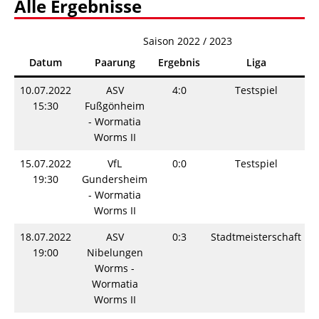
Alle Ergebnisse
Saison 2022 / 2023
Datum
Paarung
Ergebnis
Liga
10.07.2022
ASV
4:0
Testspiel
S
15:30
Fußgönheim
- Wormatia
Worms II
15.07.2022
VfL
0:0
Testspiel
S
19:30
Gundersheim
- Wormatia
Worms II
18.07.2022
ASV
0:3
Stadtmeisterschaft
S
19:00
Nibelungen
Worms -
Wormatia
Worms II