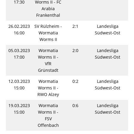
17:30
Worms II - FC
Arabia
Frankenthal
26.02.2023
SV Rülzheim -
2:1
Landesliga
S
16:00
Wormatia
Südwest-Ost
Worms II
05.03.2023
Wormatia
2:0
Landesliga
S
17:00
Worms II -
Südwest-Ost
VfR
Grünstadt
12.03.2023
Wormatia
0:2
Landesliga
S
15:00
Worms II -
Südwest-Ost
RWO Alzey
19.03.2023
Wormatia
0:6
Landesliga
S
15:00
Worms II -
Südwest-Ost
FSV
Offenbach