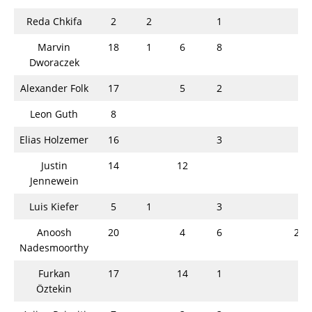
Reda Chkifa
2
2
1
Marvin
18
1
6
8
Dworaczek
Alexander Folk
17
5
2
Leon Guth
8
Elias Holzemer
16
3
Justin
14
12
Jennewein
Luis Kiefer
5
1
3
Anoosh
20
4
6
2
Nadesmoorthy
Furkan
17
14
1
Öztekin