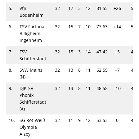
5.
VfB
32
17
3
12
81:55
+26
54
Bodenheim
6.
TSV Fortuna
32
15
7
10
77:63
+14
52
Billigheim-
Ingenheim
7.
FSV
32
15
3
14
47:42
+5
48
Schifferstadt
8.
SVW Mainz
32
13
8
11
62:55
+7
47
(N)
9.
DJK-SV
32
13
8
11
48:58
-10
47
Phönix
Schifferstadt
(A)
10.
SG Rot-Weiß
32
11
9
12
53:53
0
42
Olympia
Alzey