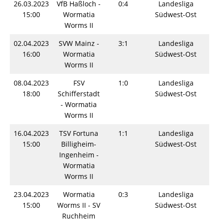
26.03.2023
VfB Haßloch -
0:4
Landesliga
S
15:00
Wormatia
Südwest-Ost
Worms II
02.04.2023
SVW Mainz -
3:1
Landesliga
S
16:00
Wormatia
Südwest-Ost
Worms II
08.04.2023
FSV
1:0
Landesliga
S
18:00
Schifferstadt
Südwest-Ost
- Wormatia
Worms II
16.04.2023
TSV Fortuna
1:1
Landesliga
S
15:00
Billigheim-
Südwest-Ost
Ingenheim -
Wormatia
Worms II
23.04.2023
Wormatia
0:3
Landesliga
S
15:00
Worms II - SV
Südwest-Ost
Ruchheim