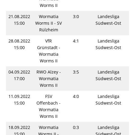
Worms II
21.08.2022
Wormatia
3:0
Landesliga
S
15:00
Worms II - SV
Südwest-Ost
Rülzheim
28.08.2022
VfR
4:1
Landesliga
S
15:00
Grünstadt -
Südwest-Ost
Wormatia
Worms II
04.09.2022
RWO Alzey -
3:5
Landesliga
S
17:00
Wormatia
Südwest-Ost
Worms II
11.09.2022
FSV
4:0
Landesliga
S
15:00
Offenbach -
Südwest-Ost
Wormatia
Worms II
18.09.2022
Wormatia
0:3
Landesliga
S
15:00
Worms II -
Südwest-Ost