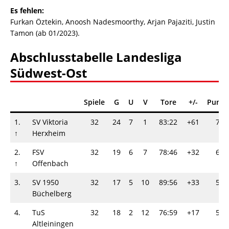
Es fehlen:
Furkan Öztekin, Anoosh Nadesmoorthy, Arjan Pajaziti, Justin
Tamon (ab 01/2023).
Abschlusstabelle Landesliga
Südwest-Ost
Spiele
G
U
V
Tore
+/-
Punkt
1.
SV Viktoria
32
24
7
1
83:22
+61
79
↑
Herxheim
2.
FSV
32
19
6
7
78:46
+32
63
↑
Offenbach
3.
SV 1950
32
17
5
10
89:56
+33
56
Büchelberg
4.
TuS
32
18
2
12
76:59
+17
56
Altleiningen