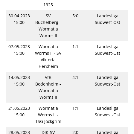
1925
30.04.2023
SV
5:0
Landesliga
S
15:00
Büchelberg -
Südwest-Ost
Wormatia
Worms II
07.05.2023
Wormatia
1:1
Landesliga
S
15:00
Worms II - SV
Südwest-Ost
Viktoria
Herxheim
14.05.2023
VfB
4:1
Landesliga
S
15:00
Bodenheim -
Südwest-Ost
Wormatia
Worms II
21.05.2023
Wormatia
1:1
Landesliga
S
15:00
Worms II -
Südwest-Ost
TSG Jockgrim
28.05.2023
DJK-SV
2:0
Landesliga
S