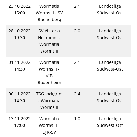
23.10.2022
Wormatia
2:1
Landesliga
S
15:00
Worms II - SV
Südwest-Ost
Büchelberg
28.10.2022
SV Viktoria
2:0
Landesliga
S
19:30
Herxheim -
Südwest-Ost
Wormatia
Worms II
01.11.2022
Wormatia
2:1
Landesliga
S
14:30
Worms II -
Südwest-Ost
VfB
Bodenheim
06.11.2022
TSG Jockgrim
2:4
Landesliga
S
14:30
- Wormatia
Südwest-Ost
Worms II
13.11.2022
Wormatia
1:0
Landesliga
S
17:00
Worms II -
Südwest-Ost
DJK-SV