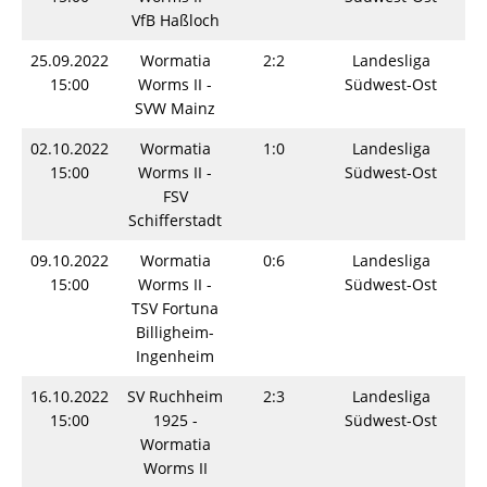
VfB Haßloch
25.09.2022
Wormatia
2:2
Landesliga
S
15:00
Worms II -
Südwest-Ost
SVW Mainz
02.10.2022
Wormatia
1:0
Landesliga
S
15:00
Worms II -
Südwest-Ost
FSV
Schifferstadt
09.10.2022
Wormatia
0:6
Landesliga
S
15:00
Worms II -
Südwest-Ost
TSV Fortuna
Billigheim-
Ingenheim
16.10.2022
SV Ruchheim
2:3
Landesliga
S
15:00
1925 -
Südwest-Ost
Wormatia
Worms II