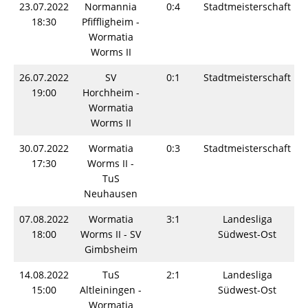
23.07.2022
Normannia
0:4
Stadtmeisterschaft
S
18:30
Pfiffligheim -
Wormatia
Worms II
26.07.2022
SV
0:1
Stadtmeisterschaft
S
19:00
Horchheim -
Wormatia
Worms II
30.07.2022
Wormatia
0:3
Stadtmeisterschaft
S
17:30
Worms II -
TuS
Neuhausen
07.08.2022
Wormatia
3:1
Landesliga
S
18:00
Worms II - SV
Südwest-Ost
Gimbsheim
14.08.2022
TuS
2:1
Landesliga
S
15:00
Altleiningen -
Südwest-Ost
Wormatia