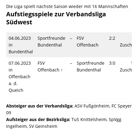
Die Liga spielt nächste Saison wieder mit 16 Mannschaften
Aufstiegsspiele zur Verbandsliga
Südwest
04.06.2023
Sportfreunde
–
FSV
2:2
7
in
Bundenthal
Offenbach
Zuschau
Bundenthal
07.06.2023
FSV
–
Sportfreunde
3:0
1.6
in
Offenbach ↑
Bundenthal
Zuschau
Offenbach
a. d.
Queich
Absteiger aus der Verbandsliga:
ASV Fußgönheim, FC Speyer
09
Aufsteiger aus der Bezirksliga:
TuS Knittelsheim, SpVgg
Ingelheim, SV Geinsheim