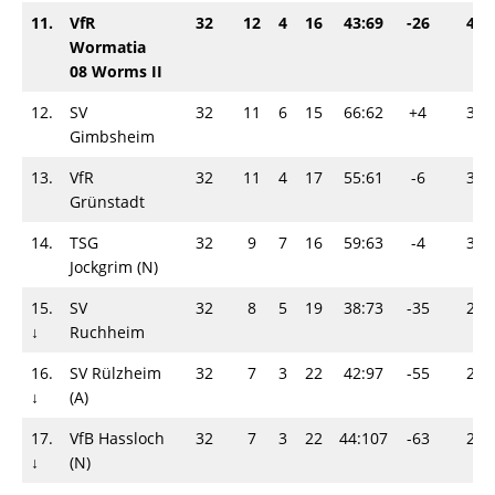
11.
VfR
32
12
4
16
43:69
-26
40
Wormatia
08 Worms II
12.
SV
32
11
6
15
66:62
+4
39
Gimbsheim
13.
VfR
32
11
4
17
55:61
-6
37
Grünstadt
14.
TSG
32
9
7
16
59:63
-4
34
Jockgrim (N)
15.
SV
32
8
5
19
38:73
-35
29
↓
Ruchheim
16.
SV Rülzheim
32
7
3
22
42:97
-55
24
↓
(A)
17.
VfB Hassloch
32
7
3
22
44:107
-63
24
↓
(N)