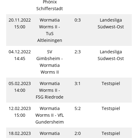
Phönix
Schifferstadt
20.11.2022
Wormatia
0:3
Landesliga
S
15:00
Worms II -
Südwest-Ost
TuS
Altleiningen
04.12.2022
SV
2:3
Landesliga
S
14:45
Gimbsheim -
Südwest-Ost
Wormatia
Worms II
05.02.2023
Wormatia
3:1
Testspiel
S
14:00
Worms II -
FSG Riedrode
12.02.2023
Wormatia
5:2
Testspiel
S
15:00
Worms II - VfL
Gundersheim
18.02.2023
Wormatia
2:0
Testspiel
S