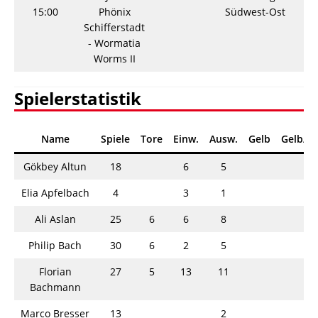
15:00
Phönix
Südwest-Ost
Schifferstadt
- Wormatia
Worms II
Spielerstatistik
Name
Spiele
Tore
Einw.
Ausw.
Gelb
Gelb/R
Gökbey Altun
18
6
5
Elia Apfelbach
4
3
1
Ali Aslan
25
6
6
8
Philip Bach
30
6
2
5
Florian
27
5
13
11
Bachmann
Marco Bresser
13
2