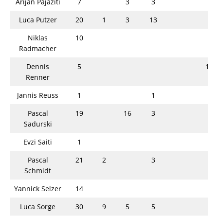
Arijan Pajaziti
7
3
3
Luca Putzer
20
1
3
13
Niklas
10
Radmacher
Dennis
5
1
Renner
Jannis Reuss
1
1
Pascal
19
16
3
Sadurski
Evzi Saiti
1
Pascal
21
2
3
Schmidt
Yannick Selzer
14
Luca Sorge
30
9
5
5