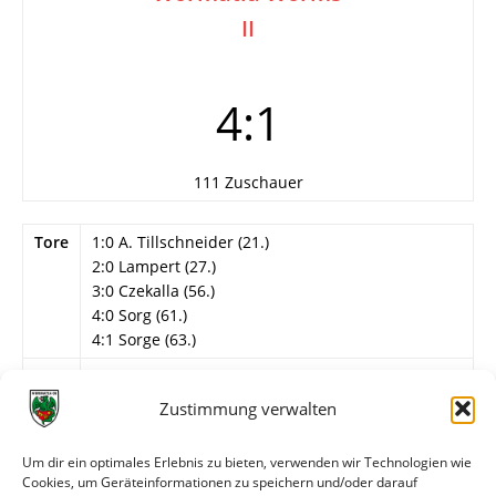
II
4:1
111 Zuschauer
Tore
1:0 A. Tillschneider (21.)
2:0 Lampert (27.)
3:0 Czekalla (56.)
4:0 Sorg (61.)
4:1 Sorge (63.)
Info
5. Spieltag
Zustimmung verwalten
Wormatia Worms II
N. Radmacher – Vaughn, Wendling, Bachmann, A.
Um dir ein optimales Erlebnis zu bieten, verwenden wir Technologien wie
Aslan, Sulejmani, Sorge, Vardaxis (46. Öztekin),
Cookies, um Geräteinformationen zu speichern und/oder darauf