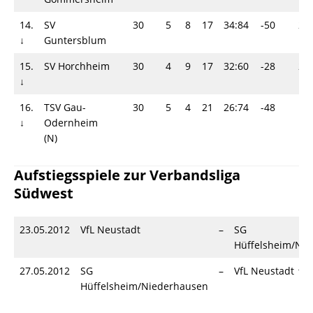
14.
SV
30
5
8
17
34:84
-50
23
↓
Guntersblum
15.
SV Horchheim
30
4
9
17
32:60
-28
21
↓
16.
TSV Gau-
30
5
4
21
26:74
-48
19
↓
Odernheim
(N)
Aufstiegsspiele zur Verbandsliga
Südwest
23.05.2012
VfL Neustadt
–
SG
Hüffelsheim/Ni
27.05.2012
SG
–
VfL Neustadt ↑
Hüffelsheim/Niederhausen