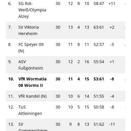
6.
SG Rot-
30
12
8
10
58:47
+11
44
Weiß/Olympia
Alzey
7.
SV Viktoria
30
13
4
13
63:61
+2
43
Herxheim
8.
FC Speyer 09
30
11
8
11
52:57
-5
41
(N)
9.
ASV
30
12
2
16
55:54
+1
38
Fußgönheim
10.
VfR Wormatia
30
11
4
15
53:61
-8
37
08 Worms II
11.
VfR Kandel (N)
30
10
6
14
51:55
-4
36
12.
TuS
30
10
5
15
50:58
-8
35
Altleiningen
13.
SV
30
9
8
13
51:62
-11
35
Gommersheim