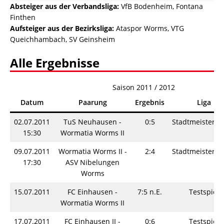
Absteiger aus der Verbandsliga:
VfB Bodenheim, Fontana
Finthen
Aufsteiger aus der Bezirksliga:
Ataspor Worms, VTG
Queichhambach, SV Geinsheim
Alle Ergebnisse
Saison 2011 / 2012
Datum
Paarung
Ergebnis
Liga
02.07.2011
TuS Neuhausen -
0:5
Stadtmeistersc
15:30
Wormatia Worms II
09.07.2011
Wormatia Worms II -
2:4
Stadtmeistersc
17:30
ASV Nibelungen
Worms
15.07.2011
FC Einhausen -
7:5 n.E.
Testspiel
Wormatia Worms II
17.07.2011
FC Einhausen II -
0:6
Testspiel