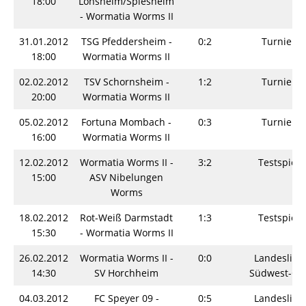
18:00
Lonsheim/Spiesheim
- Wormatia Worms II
31.01.2012
TSG Pfeddersheim -
0:2
Turnier
18:00
Wormatia Worms II
02.02.2012
TSV Schornsheim -
1:2
Turnier
20:00
Wormatia Worms II
05.02.2012
Fortuna Mombach -
0:3
Turnier
16:00
Wormatia Worms II
12.02.2012
Wormatia Worms II -
3:2
Testspiel
15:00
ASV Nibelungen
Worms
18.02.2012
Rot-Weiß Darmstadt
1:3
Testspiel
15:30
- Wormatia Worms II
26.02.2012
Wormatia Worms II -
0:0
Landesliga
14:30
SV Horchheim
Südwest-Os
04.03.2012
FC Speyer 09 -
0:5
Landesliga