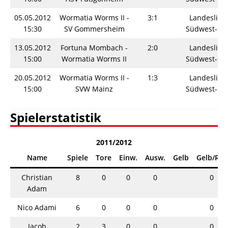
05.05.2012
Wormatia Worms II -
3:1
Landesliga
15:30
SV Gommersheim
Südwest-Os
13.05.2012
Fortuna Mombach -
2:0
Landesliga
15:00
Wormatia Worms II
Südwest-Os
20.05.2012
Wormatia Worms II -
1:3
Landesliga
15:00
SVW Mainz
Südwest-Os
Spielerstatistik
2011/2012
Name
Spiele
Tore
Einw.
Ausw.
Gelb
Gelb/Rot
Christian
8
0
0
0
0
Adam
Nico Adami
6
0
0
0
0
Jacob
2
3
0
0
0