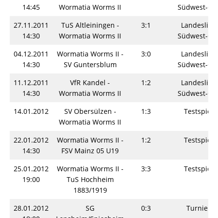
14:45
Wormatia Worms II
Südwest-Os
27.11.2011
TuS Altleiningen -
3:1
Landesliga
14:30
Wormatia Worms II
Südwest-Os
04.12.2011
Wormatia Worms II -
3:0
Landesliga
14:30
SV Guntersblum
Südwest-Os
11.12.2011
VfR Kandel -
1:2
Landesliga
14:30
Wormatia Worms II
Südwest-Os
14.01.2012
SV Obersülzen -
1:3
Testspiel
Wormatia Worms II
22.01.2012
Wormatia Worms II -
1:2
Testspiel
14:30
FSV Mainz 05 U19
25.01.2012
Wormatia Worms II -
3:3
Testspiel
19:00
TuS Hochheim
1883/1919
28.01.2012
SG
0:3
Turnier