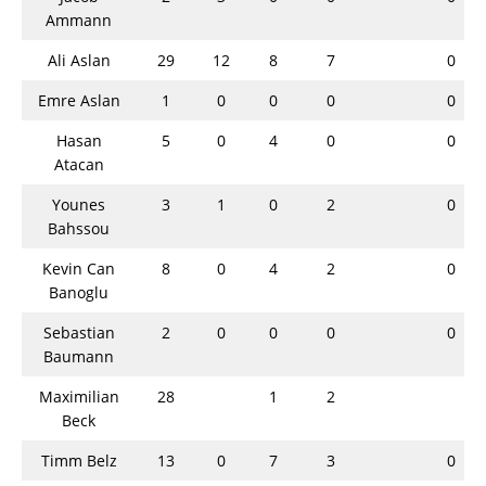
Ammann
Ali Aslan
29
12
8
7
0
Emre Aslan
1
0
0
0
0
Hasan
5
0
4
0
0
Atacan
Younes
3
1
0
2
0
Bahssou
Kevin Can
8
0
4
2
0
Banoglu
Sebastian
2
0
0
0
0
Baumann
Maximilian
28
1
2
Beck
Timm Belz
13
0
7
3
0