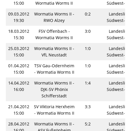
15:00
Wormatia Worms II
Südwest-Os
09.03.2012
Wormatia Worms II -
0:2
Landesliga
19:30
RWO Alzey
Südwest-Os
18.03.2012
FSV Offenbach -
3:0
Landesliga
15:30
Wormatia Worms II
Südwest-Os
25.03.2012
Wormatia Worms II -
1:0
Landesliga
15:00
VfL Neustadt
Südwest-Os
01.04.2012
TSV Gau-Odernheim
1:0
Landesliga
15:00
- Wormatia Worms II
Südwest-Os
14.04.2012
Wormatia Worms II -
1:4
Landesliga
16:00
DJK-SV Phönix
Südwest-Os
Schifferstadt
21.04.2012
SV Viktoria Herxheim
3:3
Landesliga
15:00
- Wormatia Worms II
Südwest-Os
28.04.2012
Wormatia Worms II -
5:2
Landesliga
16:00
ASV Fußgönheim
Südwest-Os