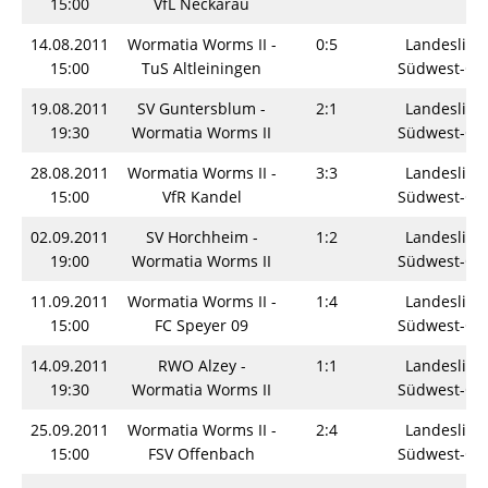
15:00
VfL Neckarau
14.08.2011
Wormatia Worms II -
0:5
Landesliga
15:00
TuS Altleiningen
Südwest-Os
19.08.2011
SV Guntersblum -
2:1
Landesliga
19:30
Wormatia Worms II
Südwest-Os
28.08.2011
Wormatia Worms II -
3:3
Landesliga
15:00
VfR Kandel
Südwest-Os
02.09.2011
SV Horchheim -
1:2
Landesliga
19:00
Wormatia Worms II
Südwest-Os
11.09.2011
Wormatia Worms II -
1:4
Landesliga
15:00
FC Speyer 09
Südwest-Os
14.09.2011
RWO Alzey -
1:1
Landesliga
19:30
Wormatia Worms II
Südwest-Os
25.09.2011
Wormatia Worms II -
2:4
Landesliga
15:00
FSV Offenbach
Südwest-Os