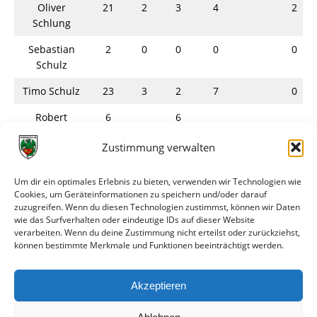
Oliver
21
2
3
4
2
Schlung
Sebastian
2
0
0
0
0
Schulz
Timo Schulz
23
3
2
7
0
Robert
6
6
Spahn
Zustimmung verwalten
Marco
27
4
3
3
0
Streker
Um dir ein optimales Erlebnis zu bieten, verwenden wir Technologien wie
Cookies, um Geräteinformationen zu speichern und/oder darauf
Vilmos Szalai
4
1
zuzugreifen. Wenn du diesen Technologien zustimmst, können wir Daten
wie das Surfverhalten oder eindeutige IDs auf dieser Website
Renato
12
0
0
5
0
verarbeiten. Wenn du deine Zustimmung nicht erteilst oder zurückziehst,
Tusha
können bestimmte Merkmale und Funktionen beeinträchtigt werden.
Michael Yi
1
0
1
0
0
Akzeptieren
Gesamt
403
53
73
73
0
2