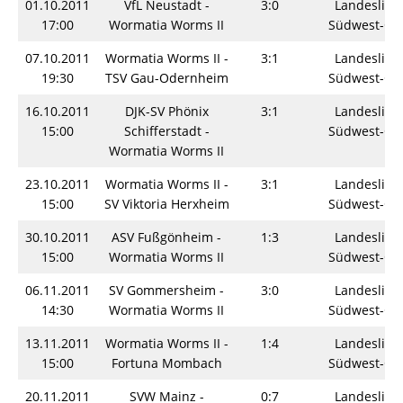
01.10.2011
VfL Neustadt -
3:0
Landesliga
17:00
Wormatia Worms II
Südwest-Os
07.10.2011
Wormatia Worms II -
3:1
Landesliga
19:30
TSV Gau-Odernheim
Südwest-Os
16.10.2011
DJK-SV Phönix
3:1
Landesliga
15:00
Schifferstadt -
Südwest-Os
Wormatia Worms II
23.10.2011
Wormatia Worms II -
3:1
Landesliga
15:00
SV Viktoria Herxheim
Südwest-Os
30.10.2011
ASV Fußgönheim -
1:3
Landesliga
15:00
Wormatia Worms II
Südwest-Os
06.11.2011
SV Gommersheim -
3:0
Landesliga
14:30
Wormatia Worms II
Südwest-Os
13.11.2011
Wormatia Worms II -
1:4
Landesliga
15:00
Fortuna Mombach
Südwest-Os
20.11.2011
SVW Mainz -
0:7
Landesliga