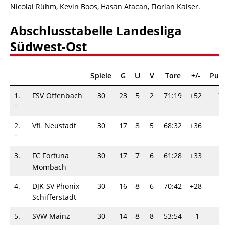
Nicolai Rühm, Kevin Boos, Hasan Atacan, Florian Kaiser.
Abschlusstabelle Landesliga
Südwest-Ost
Spiele
G
U
V
Tore
+/-
Punk
1.
FSV Offenbach
30
23
5
2
71:19
+52
74
↑
2.
VfL Neustadt
30
17
8
5
68:32
+36
59
↑
3.
FC Fortuna
30
17
7
6
61:28
+33
58
Mombach
4.
DJK SV Phönix
30
16
8
6
70:42
+28
56
Schifferstadt
5.
SVW Mainz
30
14
8
8
53:54
-1
50