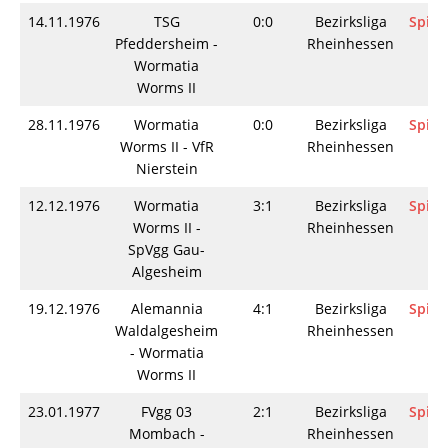
14.11.1976
TSG
0:0
Bezirksliga
Spiel
Pfeddersheim -
Rheinhessen
Wormatia
Worms II
28.11.1976
Wormatia
0:0
Bezirksliga
Spiel
Worms II - VfR
Rheinhessen
Nierstein
12.12.1976
Wormatia
3:1
Bezirksliga
Spiel
Worms II -
Rheinhessen
SpVgg Gau-
Algesheim
19.12.1976
Alemannia
4:1
Bezirksliga
Spiel
Waldalgesheim
Rheinhessen
- Wormatia
Worms II
23.01.1977
FVgg 03
2:1
Bezirksliga
Spiel
Mombach -
Rheinhessen