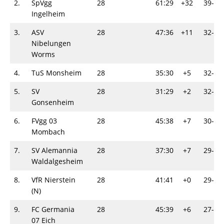
2.
SpVgg
28
61:29
+32
39-17
Ingelheim
3.
ASV
28
47:36
+11
32-24
Nibelungen
Worms
4.
TuS Monsheim
28
35:30
+5
32-24
5.
SV
28
31:29
+2
32-24
Gonsenheim
6.
FVgg 03
28
45:38
+7
30-26
Mombach
7.
SV Alemannia
28
37:30
+7
29-27
Waldalgesheim
8.
VfR Nierstein
28
41:41
+0
29-27
(N)
9.
FC Germania
28
45:39
+6
27-29
07 Eich