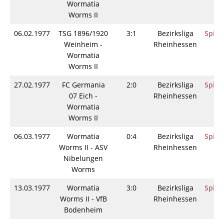
Wormatia
Worms II
06.02.1977
TSG 1896/1920
3:1
Bezirksliga
Spiel
Weinheim -
Rheinhessen
Wormatia
Worms II
27.02.1977
FC Germania
2:0
Bezirksliga
Spiel
07 Eich -
Rheinhessen
Wormatia
Worms II
06.03.1977
Wormatia
0:4
Bezirksliga
Spiel
Worms II - ASV
Rheinhessen
Nibelungen
Worms
13.03.1977
Wormatia
3:0
Bezirksliga
Spiel
Worms II - VfB
Rheinhessen
Bodenheim