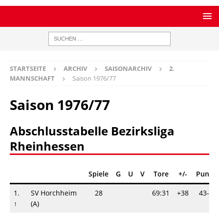
STARTSEITE
ARCHIV
SAISONARCHIV
2.
MANNSCHAFT
Saison 1976/77
Saison 1976/77
Abschlusstabelle Bezirksliga
Rheinhessen
Spiele
G
U
V
Tore
+/-
Punkt
1.
SV Horchheim
28
69:31
+38
43-13
↑
(A)