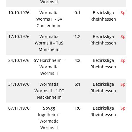
Worms II
10.10.1976
Wormatia
0:1
Bezirksliga
Spiel
Worms II - SV
Rheinhessen
Gonsenheim
17.10.1976
Wormatia
1:2
Bezirksliga
Spiel
Worms II - TuS
Rheinhessen
Monsheim
24.10.1976
SV Horchheim -
4:2
Bezirksliga
Spiel
Wormatia
Rheinhessen
Worms II
31.10.1976
Wormatia
6:1
Bezirksliga
Spiel
Worms II - 1.FC
Rheinhessen
Nackenheim
07.11.1976
SpVgg
1:0
Bezirksliga
Spiel
Ingelheim -
Rheinhessen
Wormatia
Worms II