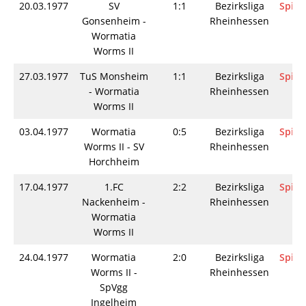
20.03.1977
SV
1:1
Bezirksliga
Spiel
Gonsenheim -
Rheinhessen
Wormatia
Worms II
27.03.1977
TuS Monsheim
1:1
Bezirksliga
Spiel
- Wormatia
Rheinhessen
Worms II
03.04.1977
Wormatia
0:5
Bezirksliga
Spiel
Worms II - SV
Rheinhessen
Horchheim
17.04.1977
1.FC
2:2
Bezirksliga
Spiel
Nackenheim -
Rheinhessen
Wormatia
Worms II
24.04.1977
Wormatia
2:0
Bezirksliga
Spiel
Worms II -
Rheinhessen
SpVgg
Ingelheim