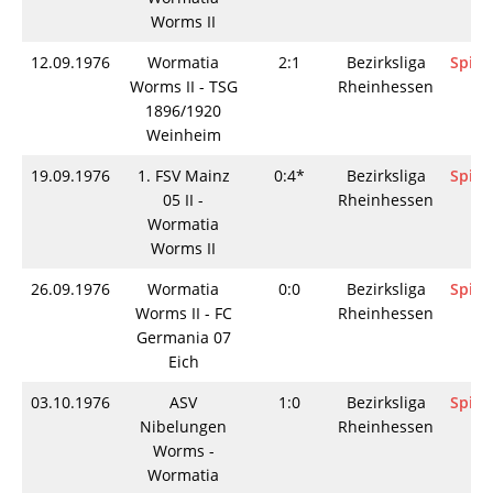
Worms II
12.09.1976
Wormatia
2:1
Bezirksliga
Spiel
Worms II - TSG
Rheinhessen
1896/1920
Weinheim
19.09.1976
1. FSV Mainz
0:4*
Bezirksliga
Spiel
05 II -
Rheinhessen
Wormatia
Worms II
26.09.1976
Wormatia
0:0
Bezirksliga
Spiel
Worms II - FC
Rheinhessen
Germania 07
Eich
03.10.1976
ASV
1:0
Bezirksliga
Spiel
Nibelungen
Rheinhessen
Worms -
Wormatia