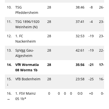
10.
TSG
28
38:46
-8
26-30
Pfeddersheim
11.
TSG 1896/1920
28
37:41
-4
23-33
Weinheim (N)
12.
1. FC
28
32:53
-19
23-33
Nackenheim
13.
SpVgg Gau-
28
42:61
-19
22-34
Algesheim
14.
VfR Wormatia
28
35:56
-21
17-39
08 Worms 1b
15.
VfB Bodenheim
28
23:58
-25
16-40
↓
16.
1. FSV Mainz
0
0
0
0
0:0
+0
0-0
↔
05 1b*