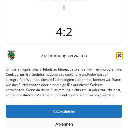
II
4:2
Tore
0:1 Muth (11.)
Zustimmung verwalten
1:1 Koch (35.)
2:1 Schneider (38.)
Um dir ein optimales Erlebnis zu bieten, verwenden wir Technologien wie
3:1 Noack
Cookies, um Geräteinformationen zu speichern und/oder darauf
4:1 Koch (57.)
zuzugreifen. Wenn du diesen Technologien zustimmst, können wir Daten
4:2 Muth (87.)
wie das Surfverhalten oder eindeutige IDs auf dieser Website
verarbeiten. Wenn du deine Zustimmung nicht erteilst oder zurückziehst,
können bestimmte Merkmale und Funktionen beeinträchtigt werden.
Weitere Daten
Akzeptieren
Alle bisherigen Partien der beiden Mannschaften
anzeigen
Ablehnen