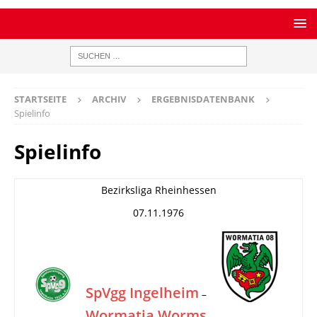
STARTSEITE
ARCHIV
ERGEBNISDATENBANK
Spielinfo
Spielinfo
Bezirksliga Rheinhessen
07.11.1976
SpVgg Ingelheim
–
Wormatia Worms