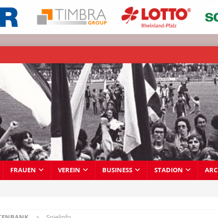
FRAUEN
VEREIN
BUSINESS
STADION
ARC
TENBANK
Spielinfo