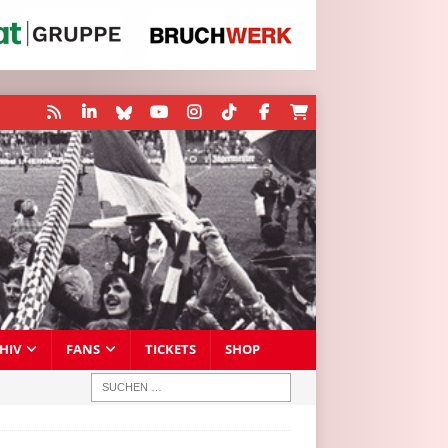
HIV
FANS
TICKETS
SHOP