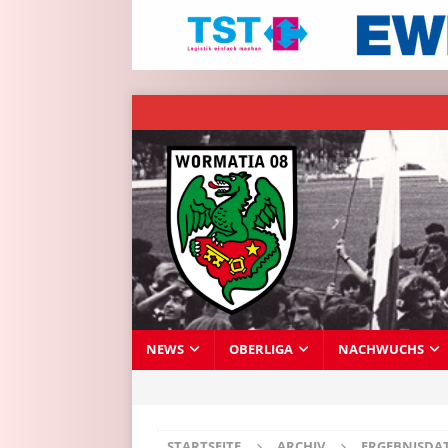
NEWS
OBERLIGA
NACHWUCHS
STARTSEITE
ARCHIV
ERGEBNISDA