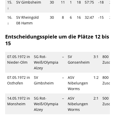
15.
SV Gimbsheim
30
11
1
18
57:75
-18
23
↓
16.
SV Rheingold
30
8
6
16
32:47
-15
22
↓
08 Hamm
Entscheidungsspiele um die Plätze 12 bis
15
07.05.1972 in
SG Rot-
–
SV
3:1
800
Nieder-Olm
Weiß/Olympia
Gonsenheim
Zuscha
Alzey
07.05.1972 in
SV
–
ASV
1:2
800
Osthofen
Gimbsheim
Nibelungen
Zuscha
Worms
14.05.1972 in
SG Rot-
–
ASV
2:1
500
Monsheim
Weiß/Olympia
Nibelungen
Zuscha
Alzey
Worms