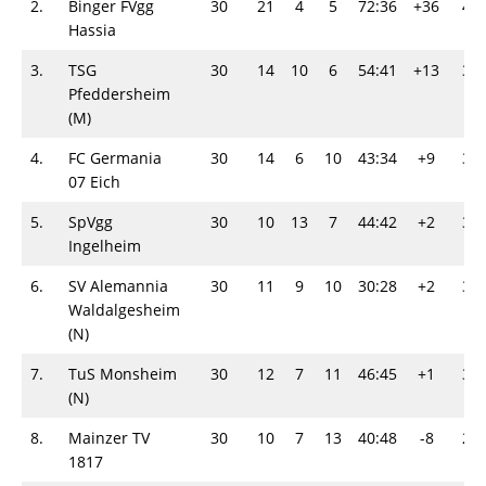
2.
Binger FVgg
30
21
4
5
72:36
+36
46
Hassia
3.
TSG
30
14
10
6
54:41
+13
38
Pfeddersheim
(M)
4.
FC Germania
30
14
6
10
43:34
+9
34
07 Eich
5.
SpVgg
30
10
13
7
44:42
+2
33
Ingelheim
6.
SV Alemannia
30
11
9
10
30:28
+2
31
Waldalgesheim
(N)
7.
TuS Monsheim
30
12
7
11
46:45
+1
31
(N)
8.
Mainzer TV
30
10
7
13
40:48
-8
27
1817