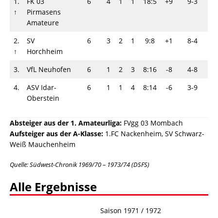
1.
FK 03
6
4
1
1
18:5
+9
9-3
↑
Pirmasens
Amateure
2.
SV
6
3
2
1
9:8
+1
8-4
↑
Horchheim
3.
VfL Neuhofen
6
1
2
3
8:16
-8
4-8
4.
ASV Idar-
6
1
1
4
8:14
-6
3-9
Oberstein
Absteiger aus der 1. Amateurliga:
FVgg 03 Mombach
Aufsteiger aus der
A-Klasse:
1.FC Nackenheim, SV Schwarz-
Weiß Mauchenheim
Quelle:
Südwest-Chronik 1969/70 – 1973/74 (DSFS)
Alle Ergebnisse
Saison 1971 / 1972