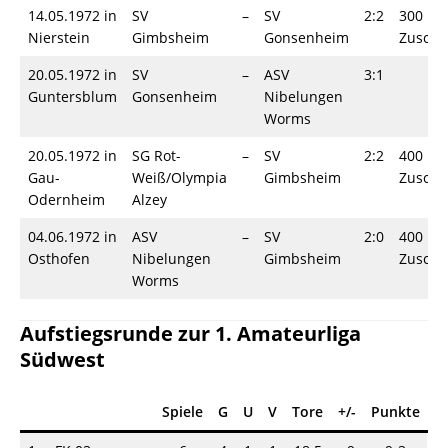
14.05.1972 in
SV
–
SV
2:2
300
Nierstein
Gimbsheim
Gonsenheim
Zuscha
20.05.1972 in
SV
–
ASV
3:1
Guntersblum
Gonsenheim
Nibelungen
Worms
20.05.1972 in
SG Rot-
–
SV
2:2
400
Gau-
Weiß/Olympia
Gimbsheim
Zuscha
Odernheim
Alzey
04.06.1972 in
ASV
–
SV
2:0
400
Osthofen
Nibelungen
Gimbsheim
Zuscha
Worms
Aufstiegsrunde zur 1. Amateurliga
Südwest
Spiele
G
U
V
Tore
+/-
Punkte