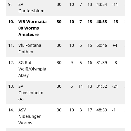
9.
SV
30
10
7
13
43:54
-11
27
Guntersblum
10.
VfR Wormatia
30
10
7
13
40:53
-13
27
08 Worms
Amateure
11.
VfL Fontana
30
10
5
15
50:46
+4
25
Finthen
12.
SG Rot-
30
9
5
16
31:39
-8
23
Weiß/Olympia
Alzey
13.
SV
30
6
11
13
31:52
-21
23
Gonsenheim
(A)
14.
ASV
30
10
3
17
48:59
-11
23
Nibelungen
Worms