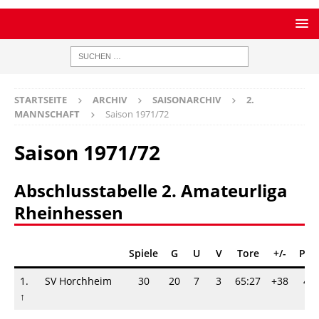
STARTSEITE
ARCHIV
SAISONARCHIV
2.
MANNSCHAFT
Saison 1971/72
Saison 1971/72
Abschlusstabelle 2. Amateurliga
Rheinhessen
Spiele
G
U
V
Tore
+/-
Pun
1.
SV Horchheim
30
20
7
3
65:27
+38
47
↑