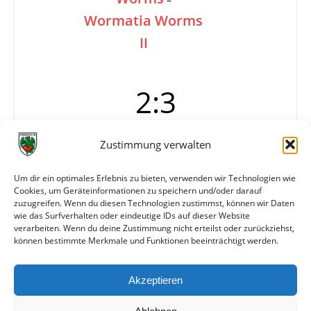
Wormatia Worms
II
2:3
Zustimmung verwalten
Tore
1:0 Engel (5.)
1:1 Ross (Eigentor)
Um dir ein optimales Erlebnis zu bieten, verwenden wir Technologien wie
1:2 K. Jäger (44.)
Cookies, um Geräteinformationen zu speichern und/oder darauf
2:2 Gumbinger (75.)
zuzugreifen. Wenn du diesen Technologien zustimmst, können wir Daten
2:3 Seluga (80.)
wie das Surfverhalten oder eindeutige IDs auf dieser Website
verarbeiten. Wenn du deine Zustimmung nicht erteilst oder zurückziehst,
können bestimmte Merkmale und Funktionen beeinträchtigt werden.
Weitere Daten
Akzeptieren
Alle bisherigen Partien der beiden Mannschaften
anzeigen