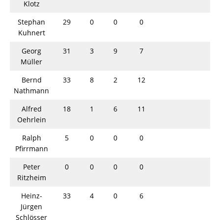
Klotz
Stephan
29
0
0
0
Kuhnert
Georg
31
3
9
7
Müller
Bernd
33
8
2
12
Nathmann
Alfred
18
1
6
11
Oehrlein
Ralph
5
0
0
0
Pfirrmann
Peter
0
0
0
0
Ritzheim
Heinz-
33
4
0
6
Jürgen
Schlösser