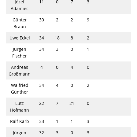
Józef
11
0
7
3
Adamiec
Günter
30
2
2
9
Braun
Uwe Eckel
34
18
8
2
Jürgen
34
3
0
1
Fischer
Andreas
4
0
4
0
Großmann
Walfried
34
4
0
2
Günther
Lutz
22
7
21
0
Hofmann
Ralf Karb
33
1
1
3
Jürgen
32
3
0
3