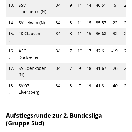
13.
SSV
34
9
11
14
46:51
-5
29-
Überherrn (N)
14.
SV Leiwen (N)
34
8
11
15
35:57
-22
27-
15.
FK Clausen
34
8
11
15
36:68
-32
27-
↓
16.
ASC
34
7
10
17
42:61
-19
24-
↓
Dudweiler
17.
SV Edenkoben
34
7
9
18
41:67
-26
23-
↓
(N)
18.
SV 07
34
8
7
19
41:81
-40
23-
↓
Elversberg
Aufstiegsrunde zur 2. Bundesliga
(Gruppe Süd)