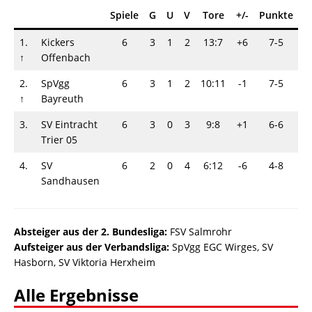
Spiele
G
U
V
Tore
+/-
Punkte
1.
Kickers
6
3
1
2
13:7
+6
7-5
↑
Offenbach
2.
SpVgg
6
3
1
2
10:11
-1
7-5
↑
Bayreuth
3.
SV Eintracht
6
3
0
3
9:8
+1
6-6
Trier 05
4.
SV
6
2
0
4
6:12
-6
4-8
Sandhausen
Absteiger a
us der 2. Bundesliga:
FSV Salmrohr
Aufsteiger aus der Verbandsliga:
SpVgg EGC Wirges, SV
Hasborn, SV Viktoria Herxheim
Alle Ergebnisse