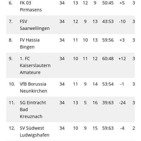
6.
FK 03
34
13
12
9
50:45
+5
38-
Pirmasens
7.
FSV
34
12
9
13
43:53
-10
33-
Saarwellingen
8.
FV Hassia
34
11
10
13
59:56
+3
32-
Bingen
9.
1. FC
34
10
11
12
60:48
+12
31-
Kaiserslautern
Amateure
10.
VfB Borussia
34
11
9
14
53:54
-1
31-
Neunkirchen
11.
SG Eintracht
34
13
5
16
39:63
-24
31-
Bad
Kreuznach
12.
SV Südwest
34
10
9
15
59:63
-4
29-
Ludwigshafen