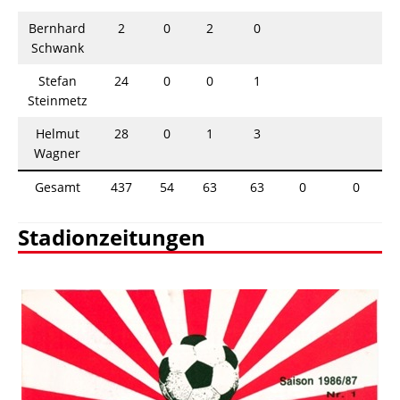
Bernhard
2
0
2
0
Schwank
Stefan
24
0
0
1
Steinmetz
Helmut
28
0
1
3
Wagner
Gesamt
437
54
63
63
0
0
Stadionzeitungen