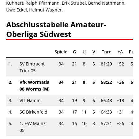
Kuhnert, Ralph Pfirrmann, Erik Strubel, Bernd Nathmann,
Uwe Eckel, Helmut Wagner.
Abschlusstabelle Amateur-
Oberliga Südwest
Spiele
G
U
V
Tore
+/-
Punk
1.
SV Eintracht
34
21
8
5
81:29
+52
50-
Trier 05
2.
VfR Wormatia
34
21
8
5
58:22
+36
50-
08 Worms (M)
3.
VfL Hamm
34
19
9
6
66:48
+18
47-
4.
SC Birkenfeld
34
17
11
5
64:33
+31
45-
5.
1. FSV Mainz
34
16
10
8
57:31
+26
42-
05