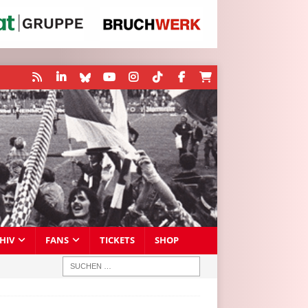
HIV
FANS
TICKETS
SHOP