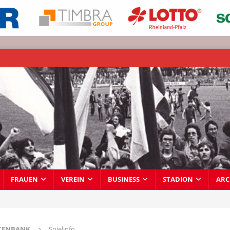
FRAUEN
VEREIN
BUSINESS
STADION
ARC
TENBANK
Spielinfo