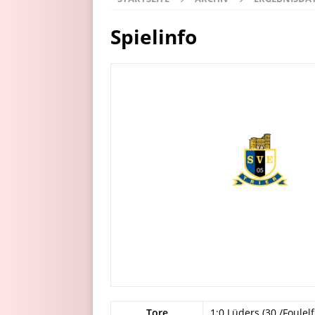
Spielinfo
Tore
1:0 Lüders (30./Foulel