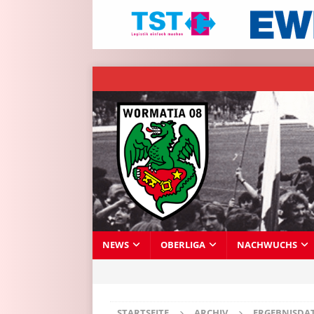
NEWS
OBERLIGA
NACHWUCHS
STARTSEITE
ARCHIV
ERGEBNISDA