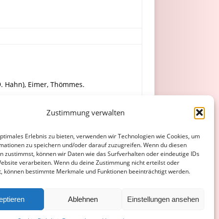
69. Hahn), Eimer, Thömmes.
Zustimmung verwalten
Wagner, Schlösser (61. Eckel).
optimales Erlebnis zu bieten, verwenden wir Technologien wie Cookies, um
mationen zu speichern und/oder darauf zuzugreifen. Wenn du diesen
n zustimmst, können wir Daten wie das Surfverhalten oder eindeutige IDs
Website verarbeiten. Wenn du deine Zustimmung nicht erteilst oder
t, können bestimmte Merkmale und Funktionen beeinträchtigt werden.
ATENSCHUTZERKLÄRUNG
COOKIE-RICHTLINIE (EU)
eptieren
Ablehnen
Einstellungen ansehen