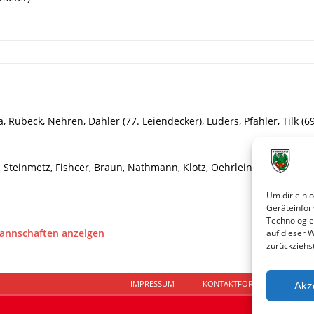
, Rubeck, Nehren, Dahler (77. Leiendecker), Lüders, Pfahler, Tilk (
Steinmetz, Fishcer, Braun, Nathmann, Klotz, Oehrlein (75. Müller), 
Um dir ein 
Geräteinfor
Technologie
Mannschaften anzeigen
auf dieser 
zurückziehs
IMPRESSUM
KONTAKTFORMULAR
D
Akz