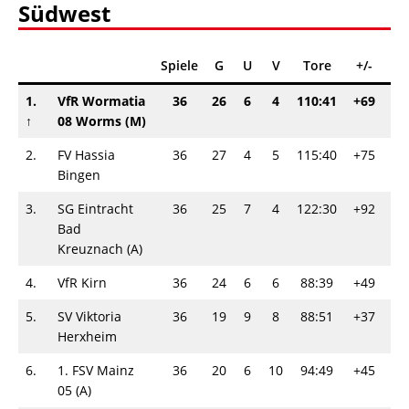
Südwest
Spiele
G
U
V
Tore
+/-
Pu
1.
VfR Wormatia
36
26
6
4
110:41
+69
5
↑
08 Worms (M)
2.
FV Hassia
36
27
4
5
115:40
+75
5
Bingen
3.
SG Eintracht
36
25
7
4
122:30
+92
5
Bad
Kreuznach (A)
4.
VfR Kirn
36
24
6
6
88:39
+49
5
5.
SV Viktoria
36
19
9
8
88:51
+37
4
Herxheim
6.
1. FSV Mainz
36
20
6
10
94:49
+45
4
05 (A)