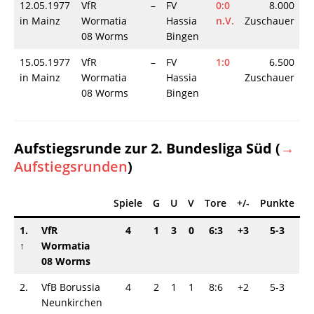
12.05.1977
VfR
–
FV
0:0
8.000
in Mainz
Wormatia
Hassia
n.V.
Zuschauer
08 Worms
Bingen
15.05.1977
VfR
–
FV
1:0
6.500
in Mainz
Wormatia
Hassia
Zuschauer
08 Worms
Bingen
Aufstiegsrunde zur 2. Bundesliga Süd (
→
Aufstiegsrunden
)
Spiele
G
U
V
Tore
+/-
Punkte
1.
VfR
4
1
3
0
6:3
+3
5-3
↑
Wormatia
08 Worms
2.
VfB Borussia
4
2
1
1
8:6
+2
5-3
Neunkirchen