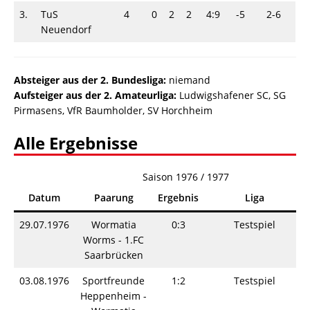
3.
TuS
4
0
2
2
4:9
-5
2-6
Neuendorf
Absteiger a
us der 2. Bundesliga:
niemand
Aufsteiger aus der 2. Amateurliga:
Ludwigshafener SC, SG
Pirmasens, VfR Baumholder, SV Horchheim
Alle Ergebnisse
Saison 1976 / 1977
Datum
Paarung
Ergebnis
Liga
29.07.1976
Wormatia
0:3
Testspiel
Worms - 1.FC
Saarbrücken
03.08.1976
Sportfreunde
1:2
Testspiel
Heppenheim -