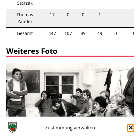
Starzak
Thomas
17
0
0
1
Zander
Gesamt
447
107
49
49
0
0
Weiteres Foto
Zustimmung verwalten