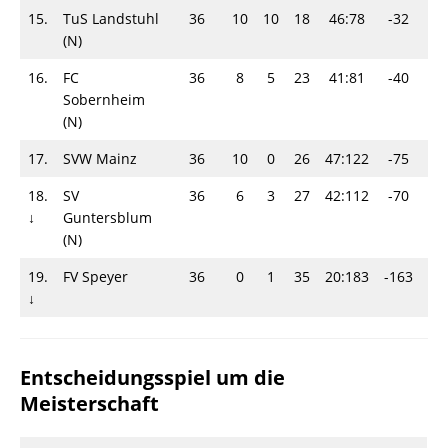
15.
TuS Landstuhl
36
10
10
18
46:78
-32
3
(N)
16.
FC
36
8
5
23
41:81
-40
2
Sobernheim
(N)
17.
SVW Mainz
36
10
0
26
47:122
-75
2
18.
SV
36
6
3
27
42:112
-70
1
↓
Guntersblum
(N)
19.
FV Speyer
36
0
1
35
20:183
-163
1
↓
Entscheidungsspiel um die
Meisterschaft