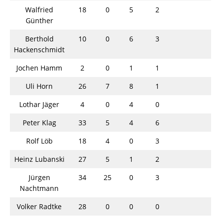
Walfried
18
0
5
2
Günther
Berthold
10
0
6
3
Hackenschmidt
Jochen Hamm
2
0
1
1
Uli Horn
26
7
8
1
Lothar Jäger
4
0
4
0
Peter Klag
33
5
4
6
Rolf Löb
18
4
0
3
Heinz Lubanski
27
5
1
2
Jürgen
34
25
0
3
Nachtmann
Volker Radtke
28
0
0
0