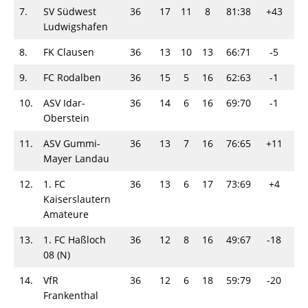
7.
SV Südwest
36
17
11
8
81:38
+43
4
Ludwigshafen
8.
FK Clausen
36
13
10
13
66:71
-5
3
9.
FC Rodalben
36
15
5
16
62:63
-1
3
10.
ASV Idar-
36
14
6
16
69:70
-1
3
Oberstein
11.
ASV Gummi-
36
13
7
16
76:65
+11
3
Mayer Landau
12.
1. FC
36
13
6
17
73:69
+4
3
Kaiserslautern
Amateure
13.
1. FC Haßloch
36
12
8
16
49:67
-18
3
08 (N)
14.
VfR
36
12
6
18
59:79
-20
3
Frankenthal