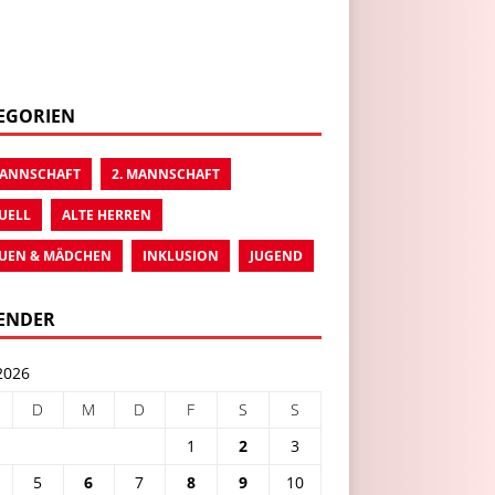
EGORIEN
MANNSCHAFT
2. MANNSCHAFT
UELL
ALTE HERREN
UEN & MÄDCHEN
INKLUSION
JUGEND
ENDER
2026
D
M
D
F
S
S
1
2
3
5
6
7
8
9
10