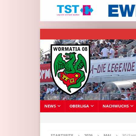
NEWS
OBERLIGA
NACHWUCHS
STARTSEITE
2026
MAI
30 (Sam