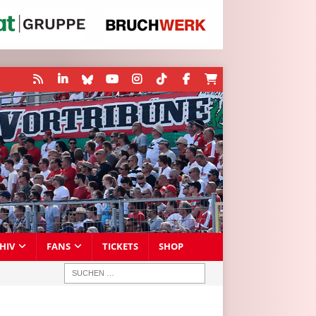
HIV
FANS
TICKETS
SHOP