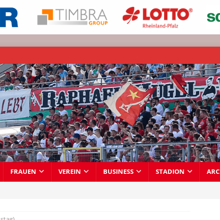
FRAUEN
VEREIN
BUSINESS
STADION
ARC
stag)