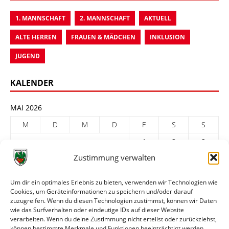
1. MANNSCHAFT
2. MANNSCHAFT
AKTUELL
ALTE HERREN
FRAUEN & MÄDCHEN
INKLUSION
JUGEND
KALENDER
MAI 2026
M
D
M
D
F
S
S
1
2
3
Zustimmung verwalten
4
5
6
7
8
9
10
11
12
13
14
15
16
17
Um dir ein optimales Erlebnis zu bieten, verwenden wir Technologien wie
Cookies, um Geräteinformationen zu speichern und/oder darauf
18
19
20
21
22
23
24
zuzugreifen. Wenn du diesen Technologien zustimmst, können wir Daten
25
26
27
28
29
30
31
wie das Surfverhalten oder eindeutige IDs auf dieser Website
verarbeiten. Wenn du deine Zustimmung nicht erteilst oder zurückziehst,
« Apr.
Juni »
können bestimmte Merkmale und Funktionen beeinträchtigt werden.