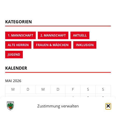
KATEGORIEN
1. MANNSCHAFT
2. MANNSCHAFT
AKTUELL
ALTE HERREN
FRAUEN & MÄDCHEN
INKLUSION
JUGEND
KALENDER
MAI 2026
M
D
M
D
F
S
S
1
2
3
Zustimmung verwalten
4
5
6
7
8
9
10
11
12
13
14
15
16
17