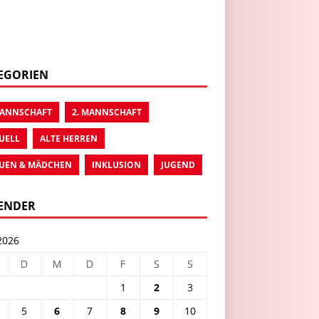
EGORIEN
MANNSCHAFT
2. MANNSCHAFT
UELL
ALTE HERREN
UEN & MÄDCHEN
INKLUSION
JUGEND
ENDER
2026
D
M
D
F
S
S
1
2
3
5
6
7
8
9
10