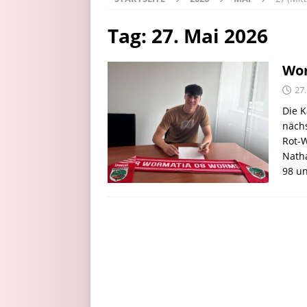
Tag:
27. Mai 2026
Wor
27
Die K
näch
Rot-W
Nath
98 u