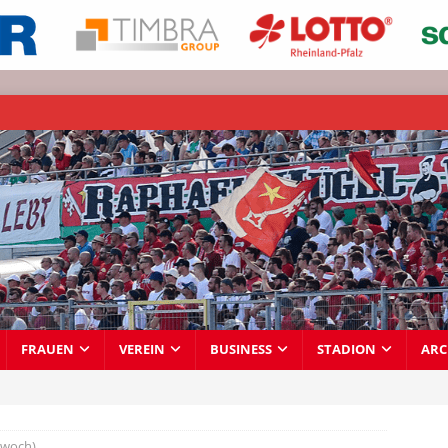
FRAUEN
VEREIN
BUSINESS
STADION
ARC
twoch)