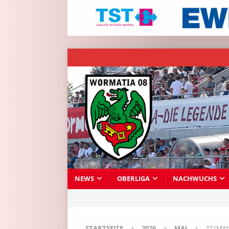
NEWS
OBERLIGA
NACHWUCHS
STARTSEITE
2026
MAI
27 (Mit