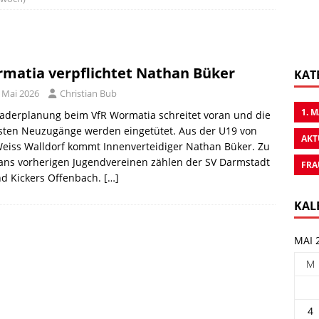
matia verpflichtet Nathan Büker
KAT
. Mai 2026
Christian Bub
1. 
aderplanung beim VfR Wormatia schreitet voran und die
sten Neuzugänge werden eingetütet. Aus der U19 von
AKT
eiss Walldorf kommt Innenverteidiger Nathan Büker. Zu
ans vorherigen Jugendvereinen zählen der SV Darmstadt
FRA
nd Kickers Offenbach.
[…]
KAL
MAI 
M
4