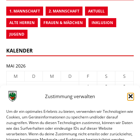
1. MANNSCHAFT
2. MANNSCHAFT
AKTUELL
ALTE HERREN
FRAUEN & MÄDCHEN
INKLUSION
JUGEND
KALENDER
MAI 2026
M
D
M
D
F
S
S
1
2
3
Zustimmung verwalten
4
5
6
7
8
9
10
11
12
13
14
15
16
17
Um dir ein optimales Erlebnis zu bieten, verwenden wir Technologien wie
Cookies, um Geräteinformationen zu speichern und/oder darauf
18
19
20
21
22
23
24
zuzugreifen. Wenn du diesen Technologien zustimmst, können wir Daten
25
26
27
28
29
30
31
wie das Surfverhalten oder eindeutige IDs auf dieser Website
verarbeiten. Wenn du deine Zustimmung nicht erteilst oder zurückziehst,
« Apr.
Juni »
können bestimmte Merkmale und Funktionen beeinträchtigt werden.