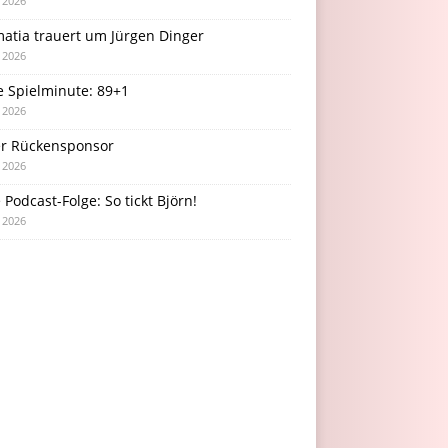
i 2026
atia trauert um Jürgen Dinger
i 2026
e Spielminute: 89+1
i 2026
r Rückensponsor
i 2026
Podcast-Folge: So tickt Björn!
i 2026