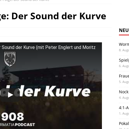
e: Der Sound der Kurve
NEU
Worm
Sound der Kurve (mit Peter Englert und Moritz
8. Aug
Spiel
6. Aug
Frau
5. Aug
Nock
4. Aug
4:1-
1. Aug
Poka