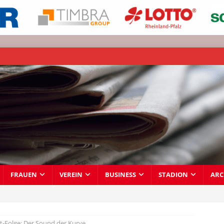
FRAUEN
VEREIN
BUSINESS
STADION
ARC
-Folge: Der Sound der Kurve