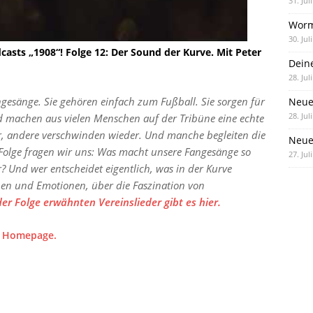
31. Jul
Worm
30. Jul
sts „1908“! Folge 12: Der Sound der Kurve. Mit Peter
Dein
28. Jul
angesänge. Sie gehören einfach zum Fußball. Sie sorgen für
Neue
28. Jul
 machen aus vielen Menschen auf der Tribüne eine echte
r, andere verschwinden wieder. Und manche begleiten die
Neue 
 Folge fragen wir uns: Was macht unsere Fangesänge so
27. Jul
Und wer entscheidet eigentlich, was in der Kurve
nen und Emotionen, über die Faszination von
der Folge erwähnten Vereinslieder gibt es hier.
er Homepage.