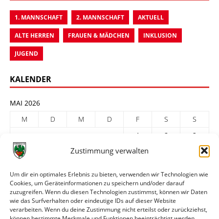
1. MANNSCHAFT
2. MANNSCHAFT
AKTUELL
ALTE HERREN
FRAUEN & MÄDCHEN
INKLUSION
JUGEND
KALENDER
MAI 2026
M
D
M
D
F
S
S
1
2
3
Zustimmung verwalten
4
5
6
7
8
9
10
11
12
13
14
15
16
17
Um dir ein optimales Erlebnis zu bieten, verwenden wir Technologien wie
Cookies, um Geräteinformationen zu speichern und/oder darauf
18
19
20
21
22
23
24
zuzugreifen. Wenn du diesen Technologien zustimmst, können wir Daten
25
26
27
28
29
30
31
wie das Surfverhalten oder eindeutige IDs auf dieser Website
verarbeiten. Wenn du deine Zustimmung nicht erteilst oder zurückziehst,
« Apr.
Juni »
können bestimmte Merkmale und Funktionen beeinträchtigt werden.