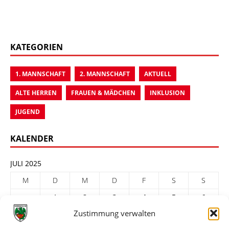
KATEGORIEN
1. MANNSCHAFT
2. MANNSCHAFT
AKTUELL
ALTE HERREN
FRAUEN & MÄDCHEN
INKLUSION
JUGEND
KALENDER
JULI 2025
M
D
M
D
F
S
S
1
2
3
4
5
6
Zustimmung verwalten
7
8
9
10
11
12
13