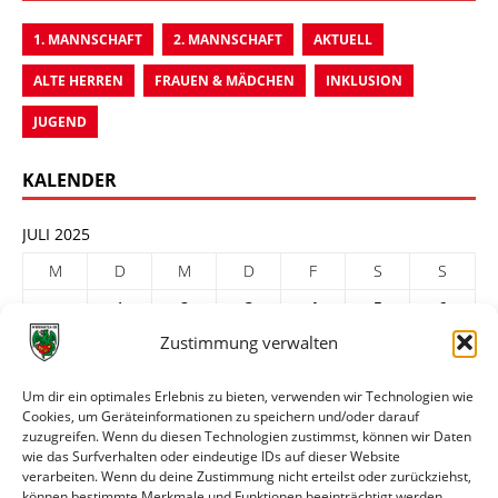
1. MANNSCHAFT
2. MANNSCHAFT
AKTUELL
ALTE HERREN
FRAUEN & MÄDCHEN
INKLUSION
JUGEND
KALENDER
JULI 2025
M
D
M
D
F
S
S
1
2
3
4
5
6
Zustimmung verwalten
7
8
9
10
11
12
13
14
15
16
17
18
19
20
Um dir ein optimales Erlebnis zu bieten, verwenden wir Technologien wie
Cookies, um Geräteinformationen zu speichern und/oder darauf
21
22
23
24
25
26
27
zuzugreifen. Wenn du diesen Technologien zustimmst, können wir Daten
28
29
30
31
wie das Surfverhalten oder eindeutige IDs auf dieser Website
verarbeiten. Wenn du deine Zustimmung nicht erteilst oder zurückziehst,
« Juni
Aug. »
können bestimmte Merkmale und Funktionen beeinträchtigt werden.