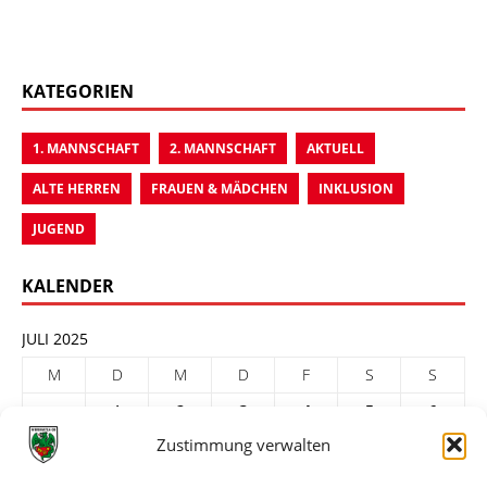
KATEGORIEN
1. MANNSCHAFT
2. MANNSCHAFT
AKTUELL
ALTE HERREN
FRAUEN & MÄDCHEN
INKLUSION
JUGEND
KALENDER
JULI 2025
M
D
M
D
F
S
S
1
2
3
4
5
6
Zustimmung verwalten
7
8
9
10
11
12
13
14
15
16
17
18
19
20