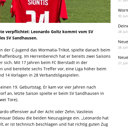
31. Jul
Worm
30. Jul
Dein
nte verpflichtet: Leonardo Goltz kommt vom SV
28. Jul
 des SV Sandhausen.
Neue
28. Jul
 in der C-Jugend das Wormatia-Trikot, spielte danach beim
chaffenburg. Im Herrenbereich hat er bereits zwei Saisons
Neue 
r sich. Mit 17 Jahren beim FC Bierstadt in der
27. Jul
en und bereitete sechs Treffer vor, eine Liga höher beim
d 14 Vorlagen in 28 Verbandsligaspielen.
 seinen 19. Geburtstag. Er kam vor vier Jahren nach
orf an, letzte Saison spielte er beim SV Sandhausen in
wei Tore).
nardo offensiver auf der Acht oder Zehn, Vasileios
 Anouar Ddaou die beiden Neuzugänge ein. „Leonardo hat
, er ist technisch beschlagen und hat richtig guten Zug