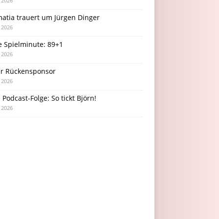
i 2026
atia trauert um Jürgen Dinger
i 2026
e Spielminute: 89+1
i 2026
r Rückensponsor
i 2026
Podcast-Folge: So tickt Björn!
i 2026