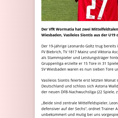
Der VfR Wormatia hat zwei Mittelfeldtale
Wiesbaden, Vasileios Siontis aus der U19
Der 19-jährige Leonardo Goltz trug bereits
FV Biebrich, TV 1817 Mainz und Viktoria As
als Stammspieler und Leistungsträger hinte
Gruppenliga erzielte er 15 Tore in 31 Spiel
SV Wiesbaden waren es nun sieben Tore un
Vasileios Siontis feierte erst letzten Monat
Deutschland und schloss sich Astoria Walld
der neuen DFB-Nachwuchsliga (22 Spiele, z
„Beide sind zentrale Mittelfeldspieler, Leo
defensiver auf der Sechs“, ordnet Trainer
unbekümmert und mutig bei uns vorgespielt