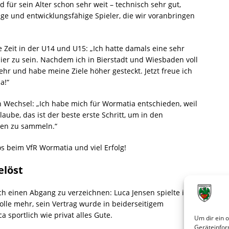
d für sein Alter schon sehr weit – technisch sehr gut,
unge und entwicklungsfähige Spieler, die wir voranbringen
e Zeit in der U14 und U15: „Ich hatte damals eine sehr
hier zu sein. Nachdem ich in Bierstadt und Wiesbaden voll
ehr und habe meine Ziele höher gesteckt. Jetzt freue ich
a!“
den Wechsel: „Ich habe mich für Wormatia entschieden, weil
glaube, das ist der beste erste Schritt, um in den
gen zu sammeln.“
s beim VfR Wormatia und viel Erfolg!
elöst
 einen Abgang zu verzeichnen: Luca Jensen spielte in
olle mehr, sein Vertrag wurde in beiderseitigem
sportlich wie privat alles Gute.
Um dir ein 
Geräteinfor