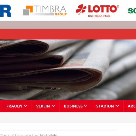
FRAUEN
VEREIN
BUSINESS
STADION
ARC
Perspektivspieler fürs Mittelfeld