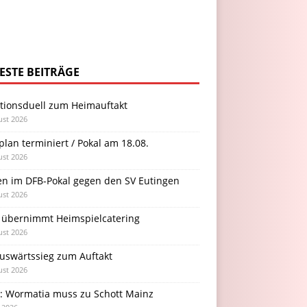
ESTE BEITRÄGE
itionsduell zum Heimauftakt
ust 2026
plan terminiert / Pokal am 18.08.
ust 2026
en im DFB-Pokal gegen den SV Eutingen
ust 2026
 übernimmt Heimspielcatering
ust 2026
Auswärtssieg zum Auftakt
ust 2026
l: Wormatia muss zu Schott Mainz