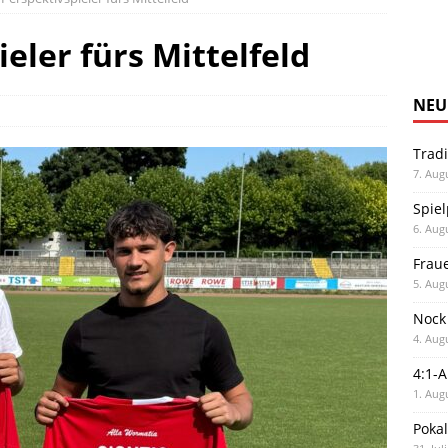
eler fürs Mittelfeld
NEU
Trad
7. Aug
Spiel
6. Aug
Frau
5. Aug
Nock
4. Aug
4:1-
1. Aug
Poka