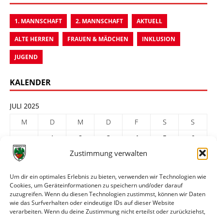
1. MANNSCHAFT
2. MANNSCHAFT
AKTUELL
ALTE HERREN
FRAUEN & MÄDCHEN
INKLUSION
JUGEND
KALENDER
JULI 2025
M
D
M
D
F
S
S
1
2
3
4
5
6
Zustimmung verwalten
7
8
9
10
11
12
13
14
15
16
17
18
19
20
Um dir ein optimales Erlebnis zu bieten, verwenden wir Technologien wie
Cookies, um Geräteinformationen zu speichern und/oder darauf
21
22
23
24
25
26
27
zuzugreifen. Wenn du diesen Technologien zustimmst, können wir Daten
28
29
30
31
wie das Surfverhalten oder eindeutige IDs auf dieser Website
verarbeiten. Wenn du deine Zustimmung nicht erteilst oder zurückziehst,
« Juni
Aug. »