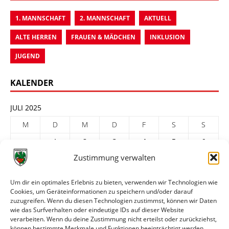
1. MANNSCHAFT
2. MANNSCHAFT
AKTUELL
ALTE HERREN
FRAUEN & MÄDCHEN
INKLUSION
JUGEND
KALENDER
JULI 2025
M
D
M
D
F
S
S
1
2
3
4
5
6
Zustimmung verwalten
7
8
9
10
11
12
13
14
15
16
17
18
19
20
Um dir ein optimales Erlebnis zu bieten, verwenden wir Technologien wie
Cookies, um Geräteinformationen zu speichern und/oder darauf
21
22
23
24
25
26
27
zuzugreifen. Wenn du diesen Technologien zustimmst, können wir Daten
28
29
30
31
wie das Surfverhalten oder eindeutige IDs auf dieser Website
verarbeiten. Wenn du deine Zustimmung nicht erteilst oder zurückziehst,
« Juni
Aug. »
können bestimmte Merkmale und Funktionen beeinträchtigt werden.