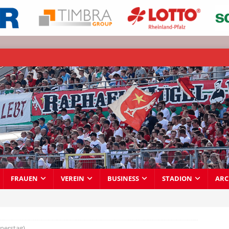
FRAUEN
VEREIN
BUSINESS
STADION
ARC
nerstag)