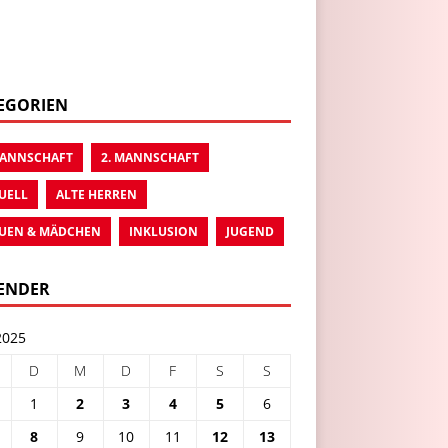
EGORIEN
MANNSCHAFT
2. MANNSCHAFT
UELL
ALTE HERREN
UEN & MÄDCHEN
INKLUSION
JUGEND
ENDER
2025
D
M
D
F
S
S
1
2
3
4
5
6
8
9
10
11
12
13