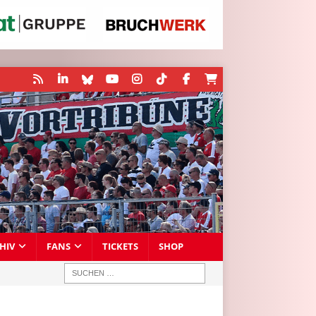
HIV
FANS
TICKETS
SHOP