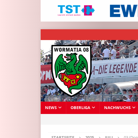
NEWS
OBERLIGA
NACHWUCHS
STARTSEITE
2025
JULI
03 (Don