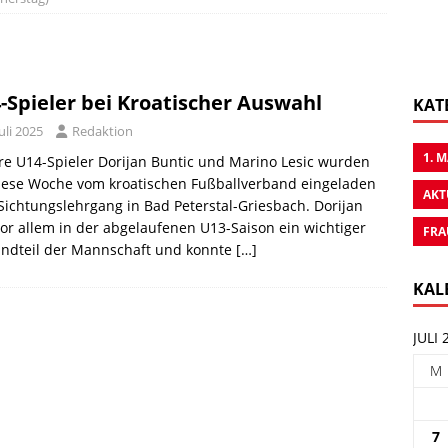
-Spieler bei Kroatischer Auswahl
KAT
Juli 2025
Redaktion
1. 
e U14-Spieler Dorijan Buntic und Marino Lesic wurden
diese Woche vom kroatischen Fußballverband eingeladen
AKT
ichtungslehrgang in Bad Peterstal-Griesbach. Dorijan
or allem in der abgelaufenen U13-Saison ein wichtiger
FRA
andteil der Mannschaft und konnte
[…]
KAL
JULI 
M
7