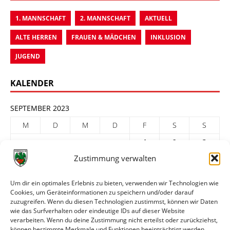
1. MANNSCHAFT
2. MANNSCHAFT
AKTUELL
ALTE HERREN
FRAUEN & MÄDCHEN
INKLUSION
JUGEND
KALENDER
SEPTEMBER 2023
M
D
M
D
F
S
S
1
2
3
Zustimmung verwalten
4
5
6
7
8
9
10
11
12
13
14
15
16
17
Um dir ein optimales Erlebnis zu bieten, verwenden wir Technologien wie
Cookies, um Geräteinformationen zu speichern und/oder darauf
18
19
20
21
22
23
24
zuzugreifen. Wenn du diesen Technologien zustimmst, können wir Daten
25
26
27
28
29
30
wie das Surfverhalten oder eindeutige IDs auf dieser Website
verarbeiten. Wenn du deine Zustimmung nicht erteilst oder zurückziehst,
« Aug.
Okt. »
können bestimmte Merkmale und Funktionen beeinträchtigt werden.