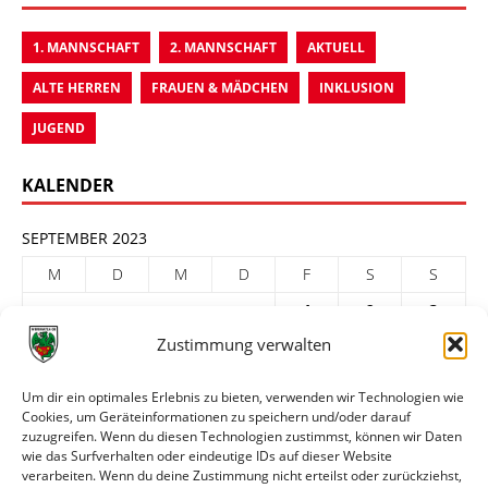
1. MANNSCHAFT
2. MANNSCHAFT
AKTUELL
ALTE HERREN
FRAUEN & MÄDCHEN
INKLUSION
JUGEND
KALENDER
SEPTEMBER 2023
M
D
M
D
F
S
S
1
2
3
Zustimmung verwalten
4
5
6
7
8
9
10
11
12
13
14
15
16
17
Um dir ein optimales Erlebnis zu bieten, verwenden wir Technologien wie
Cookies, um Geräteinformationen zu speichern und/oder darauf
18
19
20
21
22
23
24
zuzugreifen. Wenn du diesen Technologien zustimmst, können wir Daten
25
26
27
28
29
30
wie das Surfverhalten oder eindeutige IDs auf dieser Website
verarbeiten. Wenn du deine Zustimmung nicht erteilst oder zurückziehst,
« Aug.
Okt. »