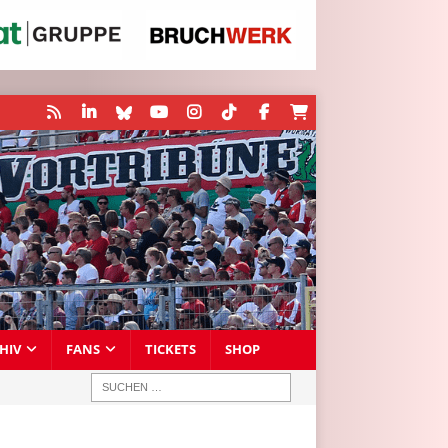
HIV
FANS
TICKETS
SHOP