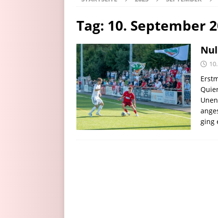
Tag:
10. September 
Nul
10
Erstm
Quie
Unent
anges
ging 