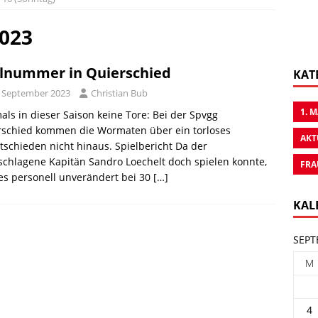
2023
lnummer in Quierschied
KAT
. September 2023
Christian Bub
1. 
als in dieser Saison keine Tore: Bei der Spvgg
rschied kommen die Wormaten über ein torloses
AKT
schieden nicht hinaus. Spielbericht Da der
chlagene Kapitän Sandro Loechelt doch spielen konnte,
FRA
es personell unverändert bei 30
[…]
KAL
SEPT
M
4