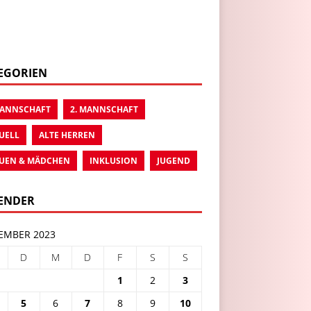
EGORIEN
MANNSCHAFT
2. MANNSCHAFT
UELL
ALTE HERREN
UEN & MÄDCHEN
INKLUSION
JUGEND
ENDER
EMBER 2023
D
M
D
F
S
S
1
2
3
5
6
7
8
9
10