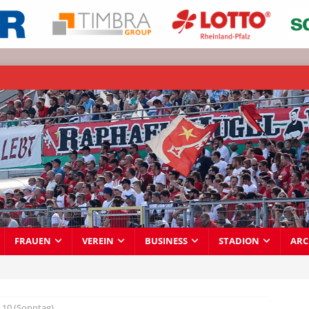
FRAUEN
VEREIN
BUSINESS
STADION
ARC
10 (Sonntag)