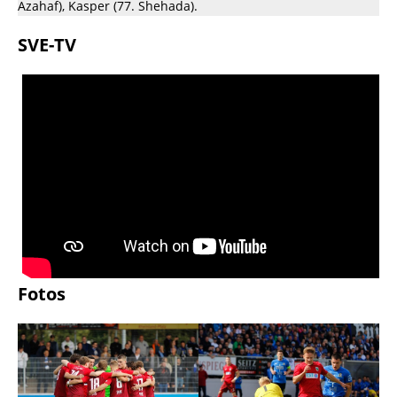
Azahaf), Kasper (77. Shehada).
SVE-TV
Fotos