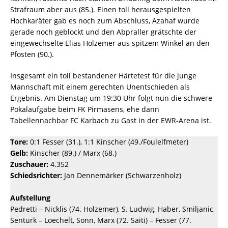
Strafraum aber aus (85.). Einen toll herausgespielten
Hochkaräter gab es noch zum Abschluss, Azahaf wurde
gerade noch geblockt und den Abpraller grätschte der
eingewechselte Elias Holzemer aus spitzem Winkel an den
Pfosten (90.).
Insgesamt ein toll bestandener Härtetest für die junge
Mannschaft mit einem gerechten Unentschieden als
Ergebnis. Am Dienstag um 19:30 Uhr folgt nun die schwere
Pokalaufgabe beim FK Pirmasens, ehe dann
Tabellennachbar FC Karbach zu Gast in der EWR-Arena ist.
Tore:
0:1 Fesser (31.), 1:1 Kinscher (49./Foulelfmeter)
Gelb:
Kinscher (89.) / Marx (68.)
Zuschauer:
4.352
Schiedsrichter:
Jan Dennemärker (Schwarzenholz)
Aufstellung
Pedretti – Nicklis (74. Holzemer), S. Ludwig, Haber, Smiljanic,
Sentürk – Loechelt, Sonn, Marx (72. Saiti) – Fesser (77.