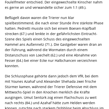
Foulelfmeter entschied. Der eingewechselte Kinscher nahm
es gerne an und verwandelte sicher zum 1:1 (49.).
Beflügelt davon waren die Trierer nun klar
spielbestimmend, die nach einer Stunde ihre stärkste Phase
hatten. Pedretti musste sich bei einem Boesen-Kopfball
strecken (67.) und lenkte in der gefährlichsten Eintracht-
Szene des Spiels einen Schuss des eingewechselten
Hammel ans Außennetz (71.). Die Gastgeber waren dran an
der Führung, während die Wormaten durch einem
Distanzschuss von Loechelt (62.) und eine Abnahme von
Fesser (64.) bei einer Ecke nur Halbchancen verzeichnen
konnten.
Die Schlussphase gehörte dann jedoch dem VfR, bei dem
mit Younes Azahaf und Alexander Shehada zwei frische
Stürmer kamen, während der Trierer Defensive mit dem
Mittwochs-Spiel in den Knochen merklich die Kräfte
ausgingen. Umut Sentürk zog einen Flachschuss zu weit
nach rechts (84.) und Azahaf hätte zum Helden werden
können, rutschte nach starkem Dribbling beim Abschluss im