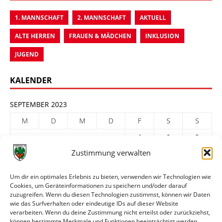
1. MANNSCHAFT
2. MANNSCHAFT
AKTUELL
ALTE HERREN
FRAUEN & MÄDCHEN
INKLUSION
JUGEND
KALENDER
SEPTEMBER 2023
M
D
M
D
F
S
S
1
2
3
Zustimmung verwalten
4
5
6
7
8
9
10
11
12
13
14
15
16
17
Um dir ein optimales Erlebnis zu bieten, verwenden wir Technologien wie
Cookies, um Geräteinformationen zu speichern und/oder darauf
18
19
20
21
22
23
24
zuzugreifen. Wenn du diesen Technologien zustimmst, können wir Daten
25
26
27
28
29
30
wie das Surfverhalten oder eindeutige IDs auf dieser Website
verarbeiten. Wenn du deine Zustimmung nicht erteilst oder zurückziehst,
« Aug.
Okt. »
können bestimmte Merkmale und Funktionen beeinträchtigt werden.