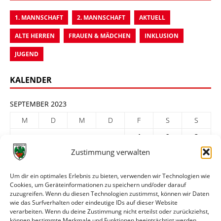
1. MANNSCHAFT
2. MANNSCHAFT
AKTUELL
ALTE HERREN
FRAUEN & MÄDCHEN
INKLUSION
JUGEND
KALENDER
SEPTEMBER 2023
M
D
M
D
F
S
S
1
2
3
Zustimmung verwalten
4
5
6
7
8
9
10
11
12
13
14
15
16
17
Um dir ein optimales Erlebnis zu bieten, verwenden wir Technologien wie
Cookies, um Geräteinformationen zu speichern und/oder darauf
18
19
20
21
22
23
24
zuzugreifen. Wenn du diesen Technologien zustimmst, können wir Daten
25
26
27
28
29
30
wie das Surfverhalten oder eindeutige IDs auf dieser Website
verarbeiten. Wenn du deine Zustimmung nicht erteilst oder zurückziehst,
« Aug.
Okt. »
können bestimmte Merkmale und Funktionen beeinträchtigt werden.