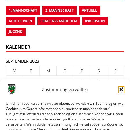
1. MANNSCHAFT
2. MANNSCHAFT
AKTUELL
ALTE HERREN
FRAUEN & MÄDCHEN
INKLUSION
JUGEND
KALENDER
SEPTEMBER 2023
M
D
M
D
F
S
S
1
2
3
Zustimmung verwalten
4
5
6
7
8
9
10
11
12
13
14
15
16
17
Um dir ein optimales Erlebnis zu bieten, verwenden wir Technologien wie
Cookies, um Geräteinformationen zu speichern und/oder darauf
18
19
20
21
22
23
24
zuzugreifen. Wenn du diesen Technologien zustimmst, können wir Daten
25
26
27
28
29
30
wie das Surfverhalten oder eindeutige IDs auf dieser Website
verarbeiten. Wenn du deine Zustimmung nicht erteilst oder zurückziehst,
« Aug.
Okt. »
können bestimmte Merkmale und Funktionen beeinträchtigt werden.