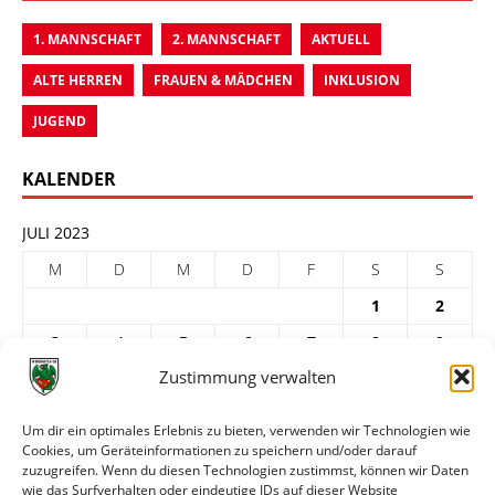
1. MANNSCHAFT
2. MANNSCHAFT
AKTUELL
ALTE HERREN
FRAUEN & MÄDCHEN
INKLUSION
JUGEND
KALENDER
JULI 2023
M
D
M
D
F
S
S
1
2
3
4
5
6
7
8
9
Zustimmung verwalten
10
11
12
13
14
15
16
17
18
19
20
21
22
23
Um dir ein optimales Erlebnis zu bieten, verwenden wir Technologien wie
Cookies, um Geräteinformationen zu speichern und/oder darauf
24
25
26
27
28
29
30
zuzugreifen. Wenn du diesen Technologien zustimmst, können wir Daten
31
wie das Surfverhalten oder eindeutige IDs auf dieser Website