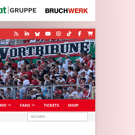
HIV
FANS
TICKETS
SHOP