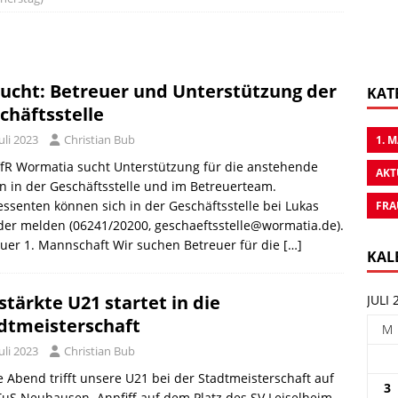
ucht: Betreuer und Unterstützung der
KAT
chäftsstelle
Juli 2023
Christian Bub
1. 
fR Wormatia sucht Unterstützung für die anstehende
AKT
n in der Geschäftsstelle und im Betreuerteam.
essenten können sich in der Geschäftsstelle bei Lukas
FRA
er melden (06241/20200, geschaeftsstelle@wormatia.de).
uer 1. Mannschaft Wir suchen Betreuer für die
[…]
KAL
stärkte U21 startet in die
JULI 
dtmeisterschaft
M
Juli 2023
Christian Bub
 Abend trifft unsere U21 bei der Stadtmeisterschaft auf
3
uS Neuhausen. Anpfiff auf dem Platz des SV Leiselheim