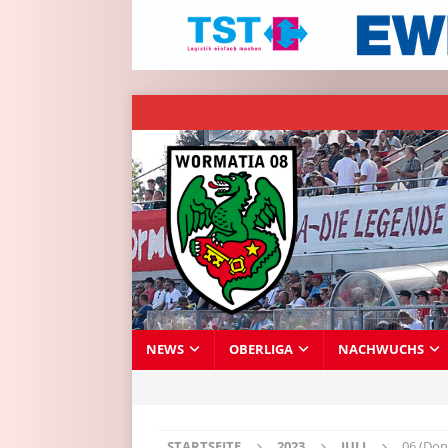
NEWS
OBERLIGA
NACHWUCHS
STARTSEITE
2023
JULI
06 (Don