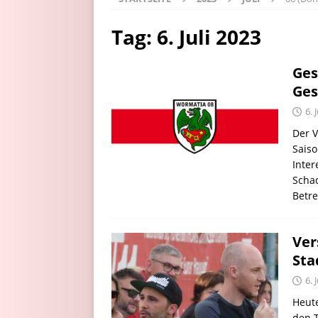
Tag:
6. Juli 2023
Ges
Ges
6. 
Der V
Saiso
Inter
Schad
Betre
Ver
Sta
6. 
Heute
den T