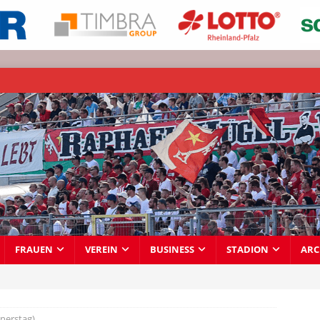
FRAUEN
VEREIN
BUSINESS
STADION
ARC
nerstag)