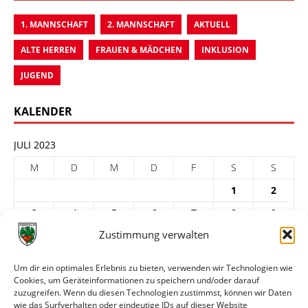
1. MANNSCHAFT
2. MANNSCHAFT
AKTUELL
ALTE HERREN
FRAUEN & MÄDCHEN
INKLUSION
JUGEND
KALENDER
JULI 2023
M
D
M
D
F
S
S
1
2
3
4
5
6
7
8
9
Zustimmung verwalten
10
11
12
13
14
15
16
17
18
19
20
21
22
23
Um dir ein optimales Erlebnis zu bieten, verwenden wir Technologien wie
Cookies, um Geräteinformationen zu speichern und/oder darauf
24
25
26
27
28
29
30
zuzugreifen. Wenn du diesen Technologien zustimmst, können wir Daten
31
wie das Surfverhalten oder eindeutige IDs auf dieser Website