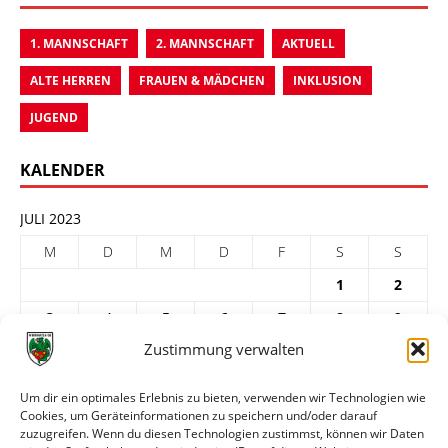
1. MANNSCHAFT
2. MANNSCHAFT
AKTUELL
ALTE HERREN
FRAUEN & MÄDCHEN
INKLUSION
JUGEND
KALENDER
JULI 2023
M
D
M
D
F
S
S
1
2
3
4
5
6
7
8
9
Zustimmung verwalten
10
11
12
13
14
15
16
17
18
19
20
21
22
23
Um dir ein optimales Erlebnis zu bieten, verwenden wir Technologien wie
Cookies, um Geräteinformationen zu speichern und/oder darauf
24
25
26
27
28
29
30
zuzugreifen. Wenn du diesen Technologien zustimmst, können wir Daten