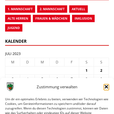
1. MANNSCHAFT
2. MANNSCHAFT
AKTUELL
ALTE HERREN
FRAUEN & MÄDCHEN
INKLUSION
JUGEND
KALENDER
JULI 2023
M
D
M
D
F
S
S
1
2
3
4
5
6
7
8
9
Zustimmung verwalten
10
11
12
13
14
15
16
17
18
19
20
21
22
23
Um dir ein optimales Erlebnis zu bieten, verwenden wir Technologien wie
Cookies, um Geräteinformationen zu speichern und/oder darauf
24
25
26
27
28
29
30
zuzugreifen. Wenn du diesen Technologien zustimmst, können wir Daten
31
wie das Surfverhalten oder eindeutige IDs auf dieser Website