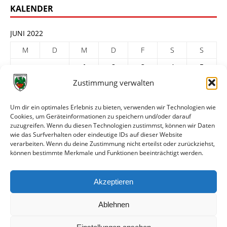
KALENDER
JUNI 2022
M
D
M
D
F
S
S
1
2
3
4
5
Zustimmung verwalten
6
7
8
9
10
11
12
13
14
15
16
17
18
19
Um dir ein optimales Erlebnis zu bieten, verwenden wir Technologien wie
Cookies, um Geräteinformationen zu speichern und/oder darauf
20
21
22
23
24
25
26
zuzugreifen. Wenn du diesen Technologien zustimmst, können wir Daten
27
28
29
30
wie das Surfverhalten oder eindeutige IDs auf dieser Website
verarbeiten. Wenn du deine Zustimmung nicht erteilst oder zurückziehst,
« Mai
Juli »
können bestimmte Merkmale und Funktionen beeinträchtigt werden.
ARCHIV
Akzeptieren
Ablehnen