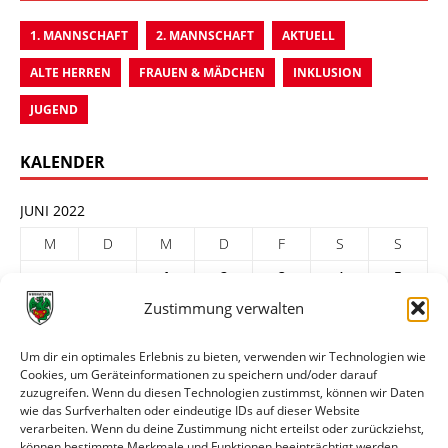
1. MANNSCHAFT
2. MANNSCHAFT
AKTUELL
ALTE HERREN
FRAUEN & MÄDCHEN
INKLUSION
JUGEND
KALENDER
JUNI 2022
M
D
M
D
F
S
S
1
2
3
4
5
Zustimmung verwalten
6
7
8
9
10
11
12
13
14
15
16
17
18
19
Um dir ein optimales Erlebnis zu bieten, verwenden wir Technologien wie
Cookies, um Geräteinformationen zu speichern und/oder darauf
20
21
22
23
24
25
26
zuzugreifen. Wenn du diesen Technologien zustimmst, können wir Daten
27
28
29
30
wie das Surfverhalten oder eindeutige IDs auf dieser Website
verarbeiten. Wenn du deine Zustimmung nicht erteilst oder zurückziehst,
« Mai
Juli »
können bestimmte Merkmale und Funktionen beeinträchtigt werden.