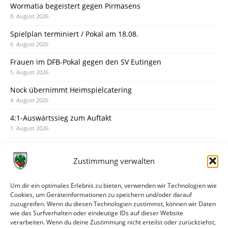
Wormatia begeistert gegen Pirmasens
8. August 2026
Spielplan terminiert / Pokal am 18.08.
6. August 2026
Frauen im DFB-Pokal gegen den SV Eutingen
5. August 2026
Nock übernimmt Heimspielcatering
4. August 2026
4:1-Auswärtssieg zum Auftakt
1. August 2026
Pokal: Wormatia muss zu Schott Mainz
31. Juli 2026
Zustimmung verwalten
Wormatia trauert um Jürgen Dinger
30. Juli 2026
Um dir ein optimales Erlebnis zu bieten, verwenden wir Technologien wie
Cookies, um Geräteinformationen zu speichern und/oder darauf
Deine Spielminute: 89+1
zuzugreifen. Wenn du diesen Technologien zustimmst, können wir Daten
28. Juli 2026
wie das Surfverhalten oder eindeutige IDs auf dieser Website
verarbeiten. Wenn du deine Zustimmung nicht erteilst oder zurückziehst,