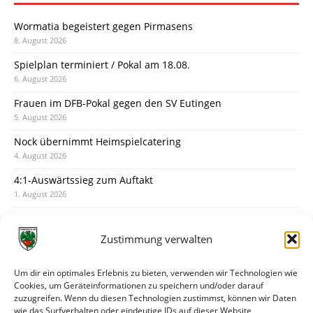
Wormatia begeistert gegen Pirmasens
8. August 2026
Spielplan terminiert / Pokal am 18.08.
6. August 2026
Frauen im DFB-Pokal gegen den SV Eutingen
5. August 2026
Nock übernimmt Heimspielcatering
4. August 2026
4:1-Auswärtssieg zum Auftakt
1. August 2026
Pokal: Wormatia muss zu Schott Mainz
31. Juli 2026
Zustimmung verwalten
Wormatia trauert um Jürgen Dinger
30. Juli 2026
Um dir ein optimales Erlebnis zu bieten, verwenden wir Technologien wie
Cookies, um Geräteinformationen zu speichern und/oder darauf
Deine Spielminute: 89+1
zuzugreifen. Wenn du diesen Technologien zustimmst, können wir Daten
28. Juli 2026
wie das Surfverhalten oder eindeutige IDs auf dieser Website