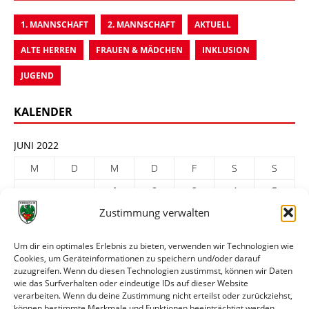
1. MANNSCHAFT
2. MANNSCHAFT
AKTUELL
ALTE HERREN
FRAUEN & MÄDCHEN
INKLUSION
JUGEND
KALENDER
JUNI 2022
M
D
M
D
F
S
S
1
2
3
4
5
Zustimmung verwalten
6
7
8
9
10
11
12
13
14
15
16
17
18
19
Um dir ein optimales Erlebnis zu bieten, verwenden wir Technologien wie
Cookies, um Geräteinformationen zu speichern und/oder darauf
20
21
22
23
24
25
26
zuzugreifen. Wenn du diesen Technologien zustimmst, können wir Daten
27
28
29
30
wie das Surfverhalten oder eindeutige IDs auf dieser Website
verarbeiten. Wenn du deine Zustimmung nicht erteilst oder zurückziehst,
« Mai
Juli »
können bestimmte Merkmale und Funktionen beeinträchtigt werden.