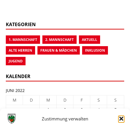
KATEGORIEN
1. MANNSCHAFT
2. MANNSCHAFT
AKTUELL
ALTE HERREN
FRAUEN & MÄDCHEN
INKLUSION
JUGEND
KALENDER
JUNI 2022
M
D
M
D
F
S
S
1
2
3
4
5
Zustimmung verwalten
6
7
8
9
10
11
12
13
14
15
16
17
18
19