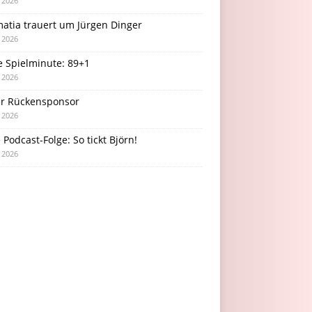
i 2026
atia trauert um Jürgen Dinger
i 2026
e Spielminute: 89+1
i 2026
r Rückensponsor
i 2026
Podcast-Folge: So tickt Björn!
i 2026