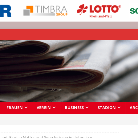
FRAUEN
VEREIN
BUSINESS
STADION
ARC
tand: Florian Natter und Sven Jorissen im Interview