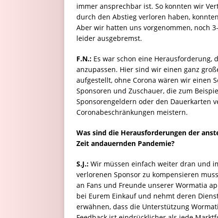
immer ansprechbar ist. So konnten wir Vert
durch den Abstieg verloren haben, konnte
Aber wir hatten uns vorgenommen, noch 3-
leider ausgebremst.
F.N.:
Es war schon eine Herausforderung, 
anzupassen. Hier sind wir einen ganz große
aufgestellt, ohne Corona wären wir einen Sc
Sponsoren und Zuschauer, die zum Beispiel
Sponsorengeldern oder den Dauerkarten ver
Coronabeschränkungen meistern.
Was sind die Herausforderungen der anste
Zeit andauernden Pandemie?
S.J.:
Wir müssen einfach weiter dran und i
verlorenen Sponsor zu kompensieren muss
an Fans und Freunde unserer Wormatia appe
bei Eurem Einkauf und nehmt deren Diens
erwähnen, dass die Unterstützung Wormatia
Feedback ist eindrücklicher als jede Markt