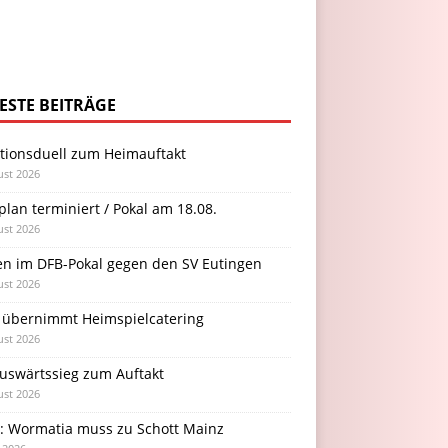
ESTE BEITRÄGE
itionsduell zum Heimauftakt
ust 2026
plan terminiert / Pokal am 18.08.
ust 2026
en im DFB-Pokal gegen den SV Eutingen
ust 2026
 übernimmt Heimspielcatering
ust 2026
Auswärtssieg zum Auftakt
ust 2026
l: Wormatia muss zu Schott Mainz