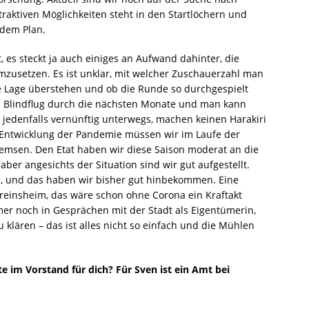
raktiven Möglichkeiten steht in den Startlöchern und
 dem Plan.
t, es steckt ja auch einiges an Aufwand dahinter, die
zusetzen. Es ist unklar, mit welcher Zuschauerzahl man
ie Lage überstehen und ob die Runde so durchgespielt
im Blindflug durch die nächsten Monate und man kann
 jedenfalls vernünftig unterwegs, machen keinen Harakiri
Entwicklung der Pandemie müssen wir im Laufe der
remsen. Den Etat haben wir diese Saison moderat an die
er angesichts der Situation sind wir gut aufgestellt.
n, und das haben wir bisher gut hinbekommen. Eine
ereinsheim, das wäre schon ohne Corona ein Kraftakt
mer noch in Gesprächen mit der Stadt als Eigentümerin,
lären – das ist alles nicht so einfach und die Mühlen
te im Vorstand für dich? Für Sven ist ein Amt bei