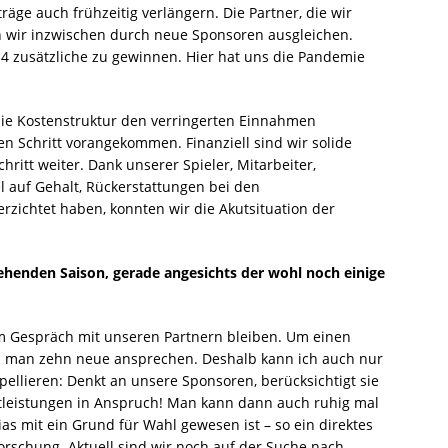
räge auch frühzeitig verlängern. Die Partner, die wir
n wir inzwischen durch neue Sponsoren ausgleichen.
4 zusätzliche zu gewinnen. Hier hat uns die Pandemie
die Kostenstruktur den verringerten Einnahmen
n Schritt vorangekommen. Finanziell sind wir solide
hritt weiter. Dank unserer Spieler, Mitarbeiter,
 auf Gehalt, Rückerstattungen bei den
zichtet haben, konnten wir die Akutsituation der
henden Saison, gerade angesichts der wohl noch einige
m Gespräch mit unseren Partnern bleiben. Um einen
 man zehn neue ansprechen. Deshalb kann ich auch nur
llieren: Denkt an unsere Sponsoren, berücksichtigt sie
tleistungen in Anspruch! Man kann dann auch ruhig mal
s mit ein Grund für Wahl gewesen ist – so ein direktes
forschung. Aktuell sind wir noch auf der Suche nach