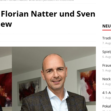
 Florian Natter und Sven
iew
NEU
Trad
7. Aug
Spiel
6. Aug
Frau
5. Aug
Nock
4. Aug
4:1-
1. Aug
Poka