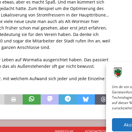
h etwas, aber es macht Spaß. Und man kümmert sich
 gedacht hätte. Zum Beispiel um die Optimierung des
 Lokalisierung von Stromfressern in der Haupttribüne…
ie viele neue Leute man auch als Alt-Wormser hier
ch früher schon mal gesehen, aber erst jetzt erfahren,
 Bedeutung sie für den Verein haben. Da denke ich
0 und sogar die Mitarbeiter der Stadt rufen ihn an, weil
e ganzen Anschlüsse sind.
hr Leben auf Wormatia ausgerichtet haben. Das passiert
m das als Außenstehender oft gar nicht bewusst.
, mit welchem Aufwand sich jeder und jede Einzelne hier
Um dir ein 
Geräteinfor
Technologie
auf dieser 
zurückziehs
Akz
IMPRESSUM
KONTAKTFORMULAR
D