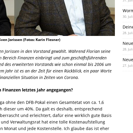
31. Jul
Worm
30. Jul
Dein
28. Jul
ven Jorissen (Fotos: Karin Flesner)
Neue
28. Jul
n Jorissen in den Vorstand gewählt. Während Florian seine
im Bereich Finanzen einbringt und zum geschäftsführenden
Neue 
ied des erweiterten Vorstands wie schon einmal bis 2006 um
27. Jul
Jahr ist es an der Zeit für einen Rückblick, ein paar Worte
inanziellen Situation in Zeiten von Corona.
h Finanzen letztes Jahr angegangen?
iga ohne den DFB-Pokal einen Gesamtetat von ca. 1,6
ch dieser um 40%. Da galt es deshalb, entsprechend
errascht und erleichtert, dafür eine wirklich gute Basis
 und Verwaltungsrat hat eine tolle Kostenaufstellung
en Monat und jede Kostenstelle. Ich glaube das ist eher