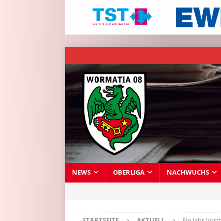
NEWS
OBERLIGA
NACHWUCHS
STARTSEITE
AKTUELL
Ein Jahr Vors