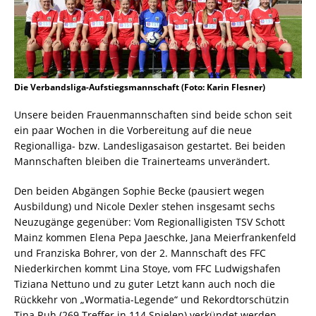
Die Verbandsliga-Aufstiegsmannschaft (Foto: Karin Flesner)
Unsere beiden Frauenmannschaften sind beide schon seit
ein paar Wochen in die Vorbereitung auf die neue
Regionalliga- bzw. Landesligasaison gestartet. Bei beiden
Mannschaften bleiben die Trainerteams unverändert.
Den beiden Abgängen Sophie Becke (pausiert wegen
Ausbildung) und Nicole Dexler stehen insgesamt sechs
Neuzugänge gegenüber: Vom Regionalligisten TSV Schott
Mainz kommen Elena Pepa Jaeschke, Jana Meierfrankenfeld
und Franziska Bohrer, von der 2. Mannschaft des FFC
Niederkirchen kommt Lina Stoye, vom FFC Ludwigshafen
Tiziana Nettuno und zu guter Letzt kann auch noch die
Rückkehr von „Wormatia-Legende“ und Rekordtorschützin
Tina Ruh (269 Treffer in 114 Spielen) verkündet werden.