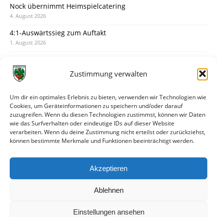
Nock übernimmt Heimspielcatering
4. August 2026
4:1-Auswärtssieg zum Auftakt
1. August 2026
Pokal: Wormatia muss zu Schott Mainz
31. Juli 2026
Zustimmung verwalten
Wormatia trauert um Jürgen Dinger
30. Juli 2026
Um dir ein optimales Erlebnis zu bieten, verwenden wir Technologien wie
Cookies, um Geräteinformationen zu speichern und/oder darauf
Deine Spielminute: 89+1
zuzugreifen. Wenn du diesen Technologien zustimmst, können wir Daten
28. Juli 2026
wie das Surfverhalten oder eindeutige IDs auf dieser Website
verarbeiten. Wenn du deine Zustimmung nicht erteilst oder zurückziehst,
Neuer Rückensponsor
können bestimmte Merkmale und Funktionen beeinträchtigt werden.
28. Juli 2026
Neue Podcast-Folge: So tickt Björn!
Akzeptieren
27. Juli 2026
Ablehnen
Einstellungen ansehen