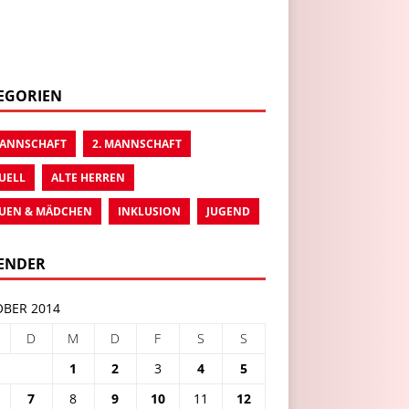
EGORIEN
MANNSCHAFT
2. MANNSCHAFT
UELL
ALTE HERREN
UEN & MÄDCHEN
INKLUSION
JUGEND
ENDER
BER 2014
D
M
D
F
S
S
1
2
3
4
5
7
8
9
10
11
12