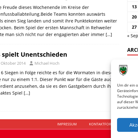
13
e Freude dieses Wochenende im Kreise der
enfussballabteilung.Beide Teams konnten auswärts
20
ls einen Sieg landen und somit ihre Punktekonten weiter
27
ocken. Beim Spiel der ersten Mannschaft in Rehweiler
te man sich nicht nur der engagierten aber immer
[…]
« Sep
ARC
 spielt Unentschieden
. Oktober 2014
Michael Hoch
6 Siegen in Folge reichte es für die Wormaten in dieser
e nur zu einem 1:1. Dieser Punkt war für die Gäste auch
Um dir ein 
erdient anzusehen, da sie es den Gastgebern durch ihr
Geräteinfor
aktes Spiel
[…]
Technologie
auf dieser 
zurückziehs
IMPRESSUM
KONTAKTFORMULAR
D
Akz