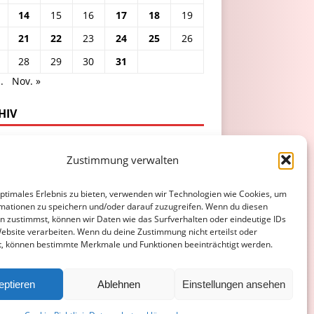
14
15
16
17
18
19
21
22
23
24
25
26
28
29
30
31
.
Nov. »
HIV
Zustimmung verwalten
optimales Erlebnis zu bieten, verwenden wir Technologien wie Cookies, um
mationen zu speichern und/oder darauf zuzugreifen. Wenn du diesen
n zustimmst, können wir Daten wie das Surfverhalten oder eindeutige IDs
Website verarbeiten. Wenn du deine Zustimmung nicht erteilst oder
t, können bestimmte Merkmale und Funktionen beeinträchtigt werden.
ATENSCHUTZERKLÄRUNG
COOKIE-RICHTLINIE (EU)
eptieren
Ablehnen
Einstellungen ansehen