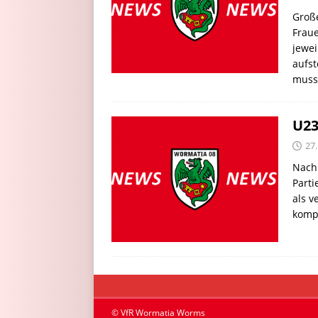
Groß
Frau
jewei
aufst
muss
U23
27
Nach 
Parti
als v
komp
© VfR Wormatia Worms