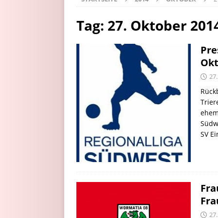
Tag:
27. Oktober 201
Pre
Okt
27
Rückb
Trier
ehema
Südwe
SV Ei
Fra
Fr
27