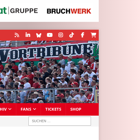
HIV
FANS
TICKETS
SHOP