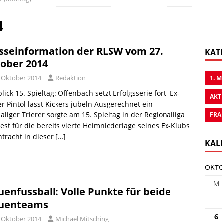
4
sseinformation der RLSW vom 27.
KAT
ober 2014
. Oktober 2014
Redaktion
1. 
lick 15. Spieltag: Offenbach setzt Erfolgsserie fort: Ex-
AKT
er Pintol lässt Kickers jubeln Ausgerechnet ein
liger Trierer sorgte am 15. Spieltag in der Regionalliga
FRA
st für die bereits vierte Heimniederlage seines Ex-Klubs
ntracht in dieser
[…]
KAL
OKTO
M
uenfussball: Volle Punkte für beide
auenteams
6
. Oktober 2014
Michael Mitsching